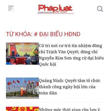
Trang chủ Tag
TỪ KHÓA: # ĐẠI BIỂU HĐND
Cử tri nơi cư trú tín nhiệm đồng
chí Trịnh Văn Quyết, đồng chí
Nguyễn Kim Sơn ứng cử đại biểu
Quốc hội
Quảng Ninh: Quyết tâm tổ chức
thành công ngày hội lớn của
toàn dân