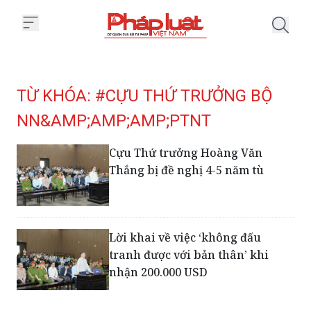
Trang chủ Tag
TỪ KHÓA: #CỰU THỨ TRƯỞNG BỘ
NN&AMP;AMP;AMP;PTNT
Cựu Thứ trưởng Hoàng Văn
Thắng bị đề nghị 4-5 năm tù
Lời khai về việc ‘không đấu
tranh được với bản thân’ khi
nhận 200.000 USD