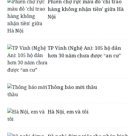
Nội
TP Vinh (Nghệ An): 105 hộ dân
hơn 30 năm chưa được “an cư”
Thông báo mời thầu
Hà Nội, em và tôi
Đề nghị dừng việc cho phép kinh
doanh tới 2 giờ sáng tại quận
Hoàn Kiếm