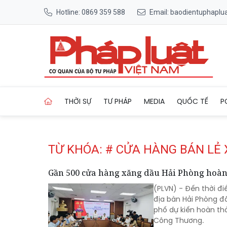
Hotline: 0869 359 588
Email: baodientuphapl
Trang chủ Tag
THỜI SỰ
TƯ PHÁP
MEDIA
QUỐC TẾ
P
TỪ KHÓA: # CỬA HÀNG BÁN LẺ
Gần 500 cửa hàng xăng dầu Hải Phòng hoàn 
(PLVN) - Đến thời đi
địa bàn Hải Phòng đ
phố dự kiến hoàn thà
Công Thương.