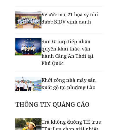
Vẽ ước mơ, 21 họa sỹ nhí
được BIDV vinh danh
Sun Group tiếp nhận
quyền khai thác, vận
hành Cảng An Thới tại
Phú Quốc
Khởi công nhà máy sản
xuất gỗ tại phường Lào
Cai
THÔNG TIN QUẢNG CÁO
Nối lại đường bay Cần
Thơ - Đà Lạt sau gần 6
Trà không đường TH true
năm
TEA: Lựa chọn giải nhiệt