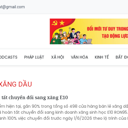
uat@gmail.com
ODCASTS
PHÁP LUẬT
XÃ HỘI
VĂN HÓA
KINH TẾ
BẤT Đ
 XĂNG DẦU
tất chuyển đổi sang xăng E10
ểm hiện tại, gần 90% trong tổng số 498 cửa hàng bán lẻ xăng dầ
ã hoàn tất chuyển đổi sang kinh doanh xăng sinh học E10 RON95
nh 100% việc chuyển đổi trước ngày 1/6/2026 theo lộ trình của