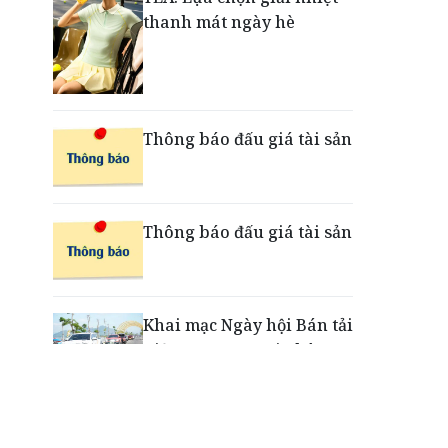
thanh mát ngày hè
Nắm chuỗi phân phối ô tô
và VETC, Tasco (HUT) thu
gần 21.900 tỷ đồng trong
nửa đầu năm
Thông báo đấu giá tài sản
Thông báo đấu giá tài sản
Khai mạc Ngày hội Bán tải
Việt Nam 2026 tại Chân
Mây - Lăng Cô
“Xé ngay trúng liền”: Điều