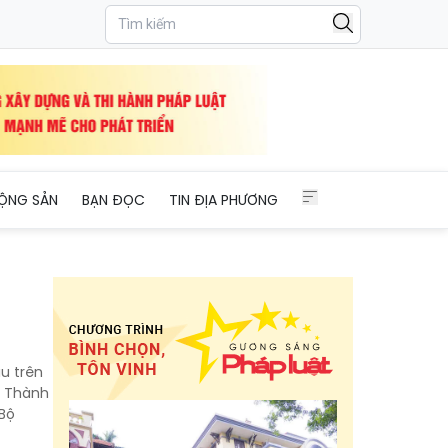
ỘNG SẢN
BẠN ĐỌC
TIN ĐỊA PHƯƠNG
u trên
. Thành
 Bộ