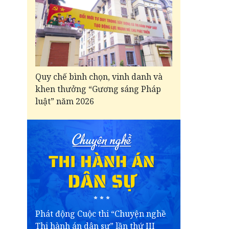
Quy chế bình chọn, vinh danh và
khen thưởng “Gương sáng Pháp
luật” năm 2026
Phát động Cuộc thi “Chuyện nghề
Thi hành án dân sự” lần thứ III