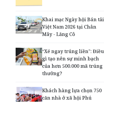
Động lực cho doanh
nghiệp nhà nước: Giải bài
toán thưởng vượt kế
Khai mạc Ngày hội Bán tải
hoạch
Việt Nam 2026 tại Chân
Mây - Lăng Cô
Phú Quốc - Thiên đường
lập nghiệp của người trẻ
“Xé ngay trúng liền”: Điều
toàn cầu
gì tạo nên sự minh bạch
của hơn 500.000 mã trúng
thưởng?
Khách hàng lựa chọn 750
căn nhà ở xã hội Phú
Cường Home – Phú Quý
trong hơn 3 giờ
Thông báo tìm người