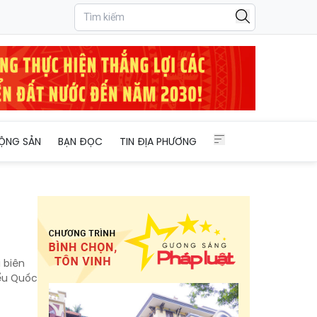
ỘNG SẢN
BẠN ĐỌC
TIN ĐỊA PHƯƠNG
ị biên
iểu Quốc