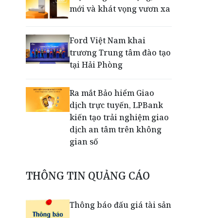
mới và khát vọng vươn xa
Ford Việt Nam khai
trương Trung tâm đào tạo
tại Hải Phòng
Ra mắt Bảo hiểm Giao
dịch trực tuyến, LPBank
kiến tạo trải nghiệm giao
dịch an tâm trên không
gian số
Dấu mốc khẳng định năng
THÔNG TIN QUẢNG CÁO
lực vận hành và thích ứng
của TCIT
Thông báo đấu giá tài sản