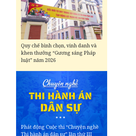
Quy chế bình chọn, vinh danh và
khen thưởng “Gương sáng Pháp
luật” năm 2026
Phát động Cuộc thi “Chuyện nghề
Thi hành án dân sự” lần thứ III