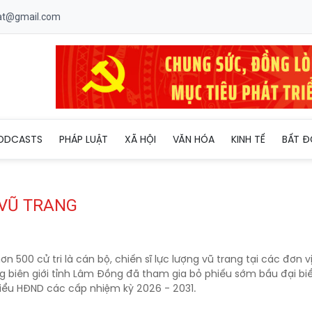
uat@gmail.com
ODCASTS
PHÁP LUẬT
XÃ HỘI
VĂN HÓA
KINH TẾ
BẤT Đ
 VŨ TRANG
ơn 500 cử tri là cán bộ, chiến sĩ lực lượng vũ trang tại các đơn v
g biên giới tỉnh Lâm Đồng đã tham gia bỏ phiếu sớm bầu đại b
biểu HĐND các cấp nhiệm kỳ 2026 - 2031.