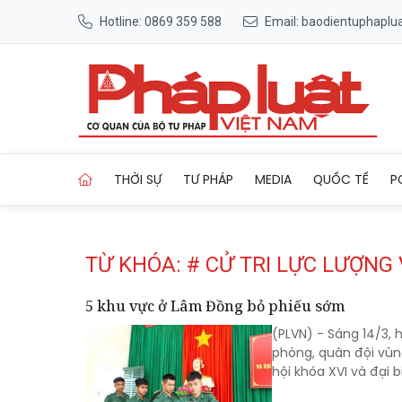
Hotline: 0869 359 588
Email: baodientuphapl
Trang chủ Tag
THỜI SỰ
TƯ PHÁP
MEDIA
QUỐC TẾ
P
TỪ KHÓA: # CỬ TRI LỰC LƯỢNG
5 khu vực ở Lâm Đồng bỏ phiếu sớm
(PLVN) - Sáng 14/3, h
phòng, quân đội vùn
hội khóa XVI và đại 