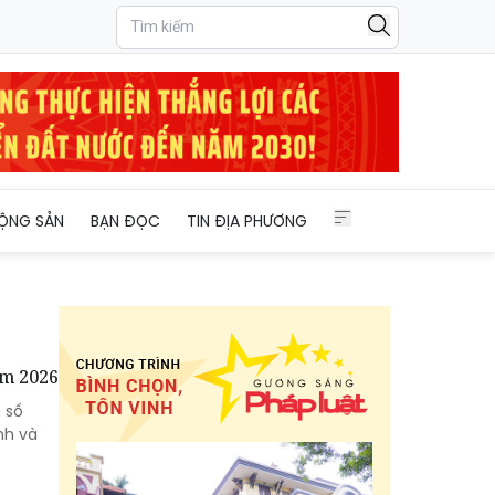
ỘNG SẢN
BẠN ĐỌC
TIN ĐỊA PHƯƠNG
ăm 2026
 số
nh và