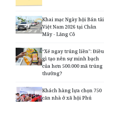
Tiếp sức thế hệ trẻ phát
triển toàn diện ngay từ
những sân chơi học
Khai mạc Ngày hội Bán tải
đường
Việt Nam 2026 tại Chân
Mây - Lăng Cô
'100 ngày chuyển đổi số'
tại Thủ đô: BIDV và những
“Xé ngay trúng liền”: Điều
giải pháp trợ lực công
gì tạo nên sự minh bạch
nghệ, tài chính
của hơn 500.000 mã trúng
thưởng?
Khách hàng lựa chọn 750
căn nhà ở xã hội Phú
Cường Home – Phú Quý
trong hơn 3 giờ
Thông báo tìm người