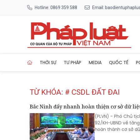
Hotline: 0869 359 588
Email: baodientuphapl
Trang chủ Tag
THỜI SỰ
TƯ PHÁP
MEDIA
QUỐC TẾ
P
TỪ KHÓA: # CSDL ĐẤT ĐAI
Bắc Ninh đẩy nhanh hoàn thiện cơ sở dữ liệ
(PLVN) - Phó Chủ tị
92/KH-UBND về tăng 
hoàn thành cơ sở dữ 