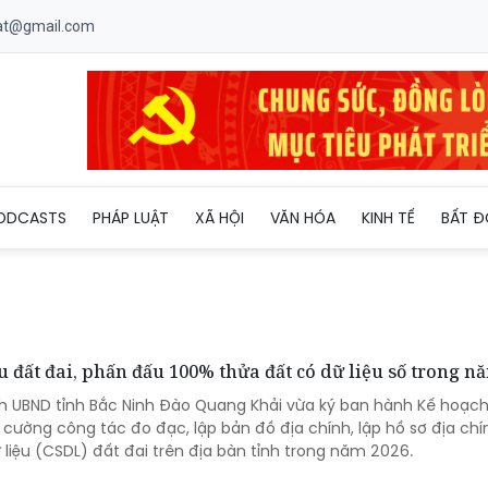
uat@gmail.com
ODCASTS
PHÁP LUẬT
XÃ HỘI
VĂN HÓA
KINH TẾ
BẤT Đ
u đất đai, phấn đấu 100% thửa đất có dữ liệu số trong n
ch UBND tỉnh Bắc Ninh Đào Quang Khải vừa ký ban hành Kế hoạch
cường công tác đo đạc, lập bản đồ địa chính, lập hồ sơ địa chí
liệu (CSDL) đất đai trên địa bàn tỉnh trong năm 2026.