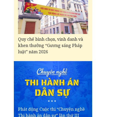
Quy chế bình chọn, vinh danh và
khen thưởng “Gương sáng Pháp
luật” năm 2026
Phát động Cuộc thi “Chuyện nghề
Thi hành án dân sự” lần thứ III