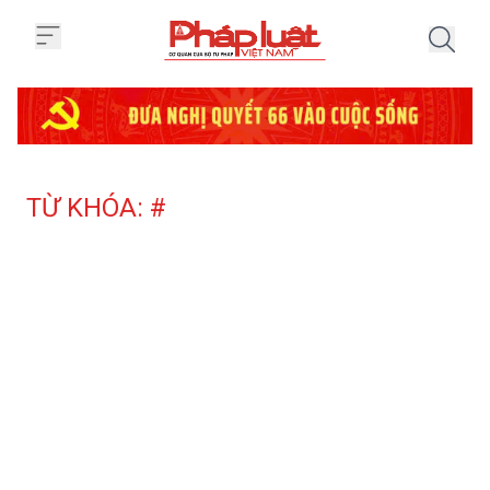
Trang chủ Tag
TỪ KHÓA: #