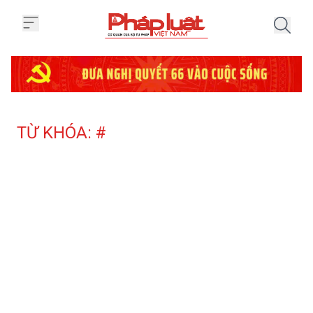
Trang chủ Tag
TỪ KHÓA: #