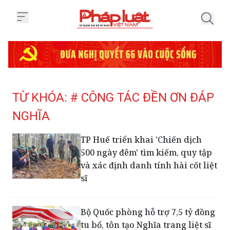
Trang chủ Tag
TỪ KHÓA: # CÔNG TÁC ĐỀN ƠN ĐÁP
NGHĨA
TP Huế triển khai 'Chiến dịch
500 ngày đêm' tìm kiếm, quy tập
và xác định danh tính hài cốt liệt
sĩ
Bộ Quốc phòng hỗ trợ 7,5 tỷ đồng
tu bổ, tôn tạo Nghĩa trang liệt sĩ