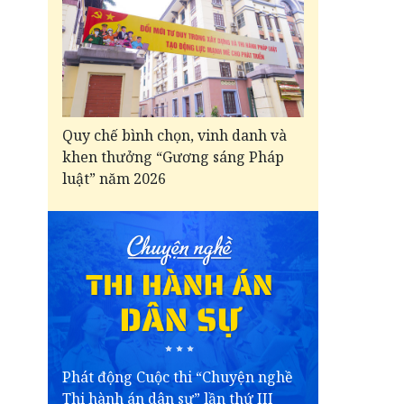
Quy chế bình chọn, vinh danh và
khen thưởng “Gương sáng Pháp
luật” năm 2026
Phát động Cuộc thi “Chuyện nghề
Thi hành án dân sự” lần thứ III