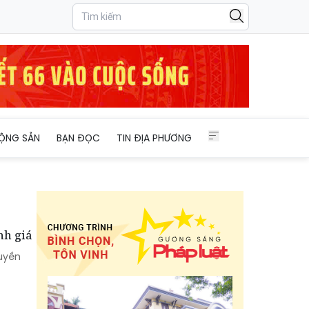
ỘNG SẢN
BẠN ĐỌC
TIN ĐỊA PHƯƠNG
nh giá
ruyền