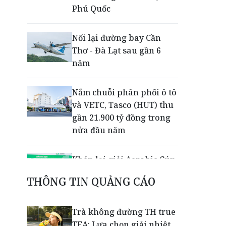
Phú Quốc
Nối lại đường bay Cần
Thơ - Đà Lạt sau gần 6
năm
Nắm chuỗi phân phối ô tô
và VETC, Tasco (HUT) thu
gần 21.900 tỷ đồng trong
nửa đầu năm
Khép lại giải Aerobic Cúp
Nestlé MILO 2026: Sân
THÔNG TIN QUẢNG CÁO
chơi học đường giúp học
sinh rèn kỹ năng sống
qua từng bước nhảy
Trà không đường TH true
TEA: Lựa chọn giải nhiệt