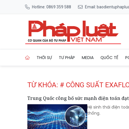
Hotline: 0869 359 588
Email: baodientuphapl
Trang chủ Tag
THỜI SỰ
TƯ PHÁP
MEDIA
QUỐC TẾ
P
TỪ KHÓA: # CÔNG SUẤT EXAFL
Trung Quốc công bố sức mạnh điện toán đạt 1
Hệ sinh thái điện to
thống.