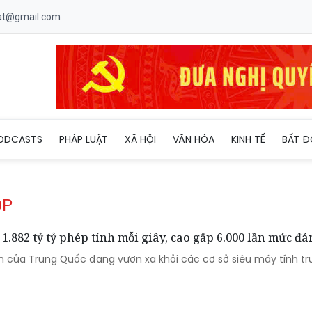
uat@gmail.com
ODCASTS
PHÁP LUẬT
XÃ HỘI
VĂN HÓA
KINH TẾ
BẤT Đ
OP
.882 tỷ tỷ phép tính mỗi giây, cao gấp 6.000 lần mức đá
án của Trung Quốc đang vươn xa khỏi các cơ sở siêu máy tính t