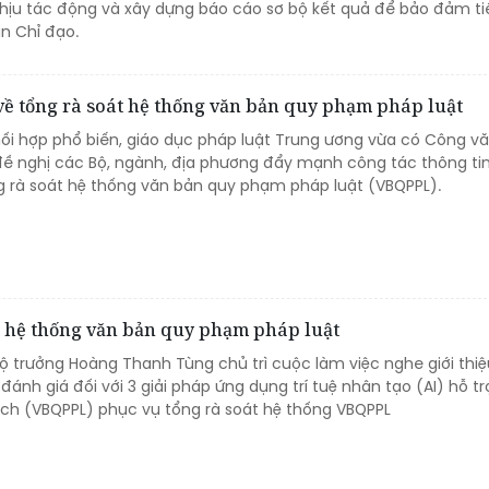
chịu tác động và xây dựng báo cáo sơ bộ kết quả để bảo đảm ti
n Chỉ đạo.
về tổng rà soát hệ thống văn bản quy phạm pháp luật
hối hợp phổ biến, giáo dục pháp luật Trung ương vừa có Công vă
 nghị các Bộ, ngành, địa phương đẩy mạnh công tác thông tin
g rà soát hệ thống văn bản quy phạm pháp luật (VBQPPL).
át hệ thống văn bản quy phạm pháp luật
Bộ trưởng Hoàng Thanh Tùng chủ trì cuộc làm việc nghe giới thiệ
ánh giá đối với 3 giải pháp ứng dụng trí tuệ nhân tạo (AI) hỗ tr
tích (VBQPPL) phục vụ tổng rà soát hệ thống VBQPPL