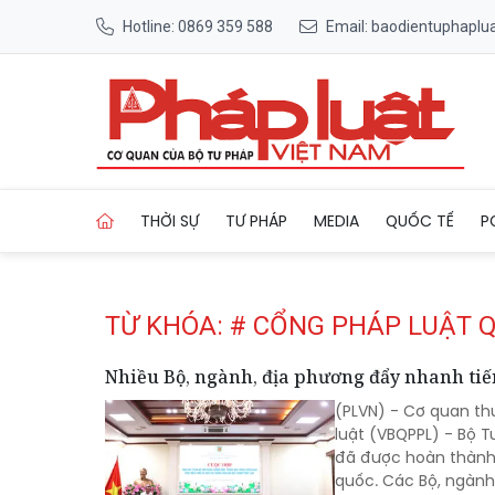
Hotline: 0869 359 588
Email: baodientuphapl
Trang chủ Tag
THỜI SỰ
TƯ PHÁP
MEDIA
QUỐC TẾ
P
TỪ KHÓA: # CỔNG PHÁP LUẬT 
Nhiều Bộ, ngành, địa phương đẩy nhanh tiế
(PLVN) - Cơ quan th
luật (VBQPPL) - Bộ 
đã được hoàn thành,
quốc. Các Bộ, ngành