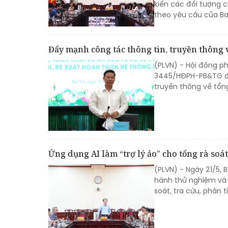
kiến các đối tượng 
theo yêu cầu của Ba
Đẩy mạnh công tác thông tin, truyền thông 
(PLVN) - Hội đồng p
3445/HĐPH-PB&TG đề
truyền thông về tổn
Ứng dụng AI làm “trợ lý ảo” cho tổng rà so
(PLVN) - Ngày 21/5, 
hành thử nghiệm và đ
soát, tra cứu, phân 