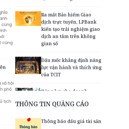
ghĩa
Ra mắt Bảo hiểm Giao
hanh
dịch trực tuyến, LPBank
h cùng
kiến tạo trải nghiệm giao
vinh
dịch an tâm trên không
mới
t cùng
gian số
Dấu mốc khẳng định năng
yên
lực vận hành và thích ứng
của TCIT
 xã hội
nh phố
Động lực cho doanh
nghiệp nhà nước: Giải bài
ủ tịch
THÔNG TIN QUẢNG CÁO
toán thưởng vượt kế
hoạch
Thông báo đấu giá tài sản