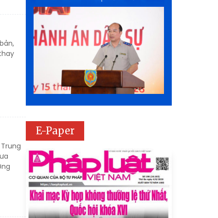
 bản,
 thay
E-Paper
) Trung
đưa
ờng