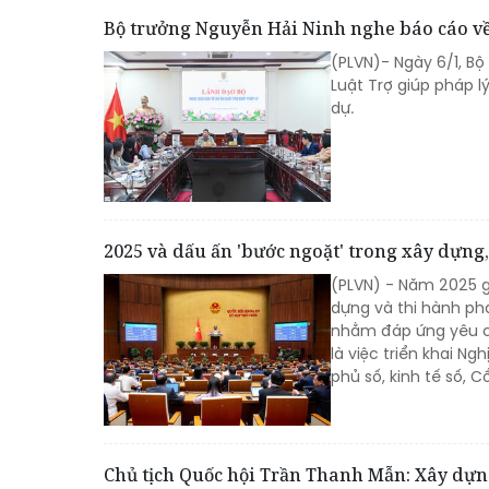
Bộ trưởng Nguyễn Hải Ninh nghe báo cáo về
(PLVN)- Ngày 6/1, Bộ
Luật Trợ giúp pháp 
dự.
2025 và dấu ấn 'bước ngoặt' trong xây dựng
(PLVN) - Năm 2025 
dựng và thi hành ph
nhằm đáp ứng yêu cầ
là việc triển khai 
phủ số, kinh tế số, 
Chủ tịch Quốc hội Trần Thanh Mẫn: Xây dựng 