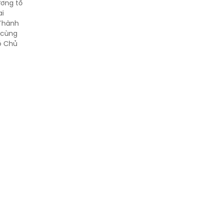
ương tổ
thân
ai
 Thành
 cùng
Thông báo tìm người
ó Chủ
thân