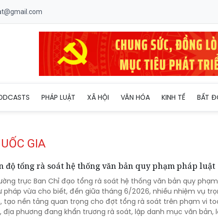
uat@gmail.com
ODCASTS
PHÁP LUẬT
XÃ HỘI
VĂN HÓA
KINH TẾ
BẤT Đ
QUỐC GIA
n độ tổng rà soát hệ thống văn bản quy phạm pháp luật
ường trực Ban Chỉ đạo tổng rà soát hệ thống văn bản quy phạ
Tư pháp vừa cho biết, đến giữa tháng 6/2026, nhiều nhiệm vụ tr
 tạo nền tảng quan trọng cho đợt tổng rà soát trên phạm vi t
, địa phương đang khẩn trương rà soát, lập danh mục văn bản, l