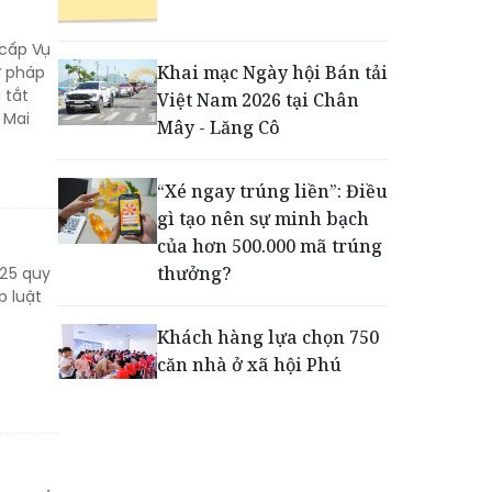
Phú Quốc - Thiên đường
lập nghiệp của người trẻ
 cấp Vụ
toàn cầu
Khai mạc Ngày hội Bán tải
ư pháp
 tắt
Việt Nam 2026 tại Chân
 Mai
Tiếp sức thế hệ trẻ phát
Mây - Lăng Cô
triển toàn diện ngay từ
những sân chơi học
“Xé ngay trúng liền”: Điều
đường
gì tạo nên sự minh bạch
của hơn 500.000 mã trúng
thưởng?
25 quy
p luật
Khách hàng lựa chọn 750
căn nhà ở xã hội Phú
Cường Home – Phú Quý
trong hơn 3 giờ
Thông báo tìm người