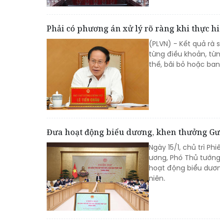
Phải có phương án xử lý rõ ràng khi thực h
(PLVN) - Kết quả rà 
từng điều khoản, từn
thế, bãi bỏ hoặc ban
Đưa hoạt động biểu dương, khen thưởng Gư
Ngày 15/1, chủ trì P
ương, Phó Thủ tướng
hoạt động biểu dươn
niên.