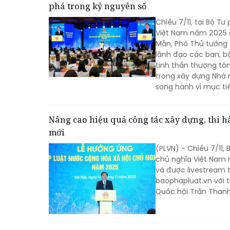
phá trong kỷ nguyên số
Chiều 7/11, tại Bộ T
Việt Nam năm 2025 đ
Mẫn, Phó Thủ tướng 
lãnh đạo các ban, bộ
tinh thần thượng tôn
trong xây dựng Nhà 
song hành vì mục ti
Nâng cao hiệu quả công tác xây dựng, thi h
mới
(PLVN) - Chiều 7/11
chủ nghĩa Việt Nam 
và được livestream t
baophapluat.vn với t
Quốc hội Trần Thanh