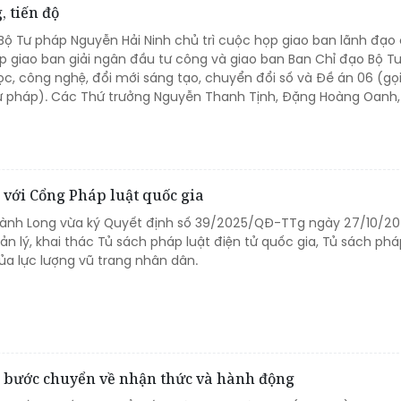
, tiến độ
 Bộ Tư pháp Nguyễn Hải Ninh chủ trì cuộc họp giao ban lãnh đạo
ợp giao ban giải ngân đầu tư công và giao ban Ban Chỉ đạo Bộ T
ọc, công nghệ, đổi mới sáng tạo, chuyển đổi số và Đề án 06 (gọi
ư pháp). Các Thứ trưởng Nguyễn Thanh Tịnh, Đặng Hoàng Oanh,
 với Cổng Pháp luật quốc gia
hành Long vừa ký Quyết định số 39/2025/QĐ-TTg ngày 27/10/20
ản lý, khai thác Tủ sách pháp luật điện tử quốc gia, Tủ sách phá
của lực lượng vũ trang nhân dân.
o bước chuyển về nhận thức và hành động