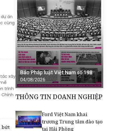
; dự án
ọc cùng
Báo Pháp luật Việt Nam số 198
tác xây
04/08/2026
h mẽ
n trình
ề Chính
THÔNG TIN DOANH NGHIỆP
Ford Việt Nam khai
trương Trung tâm đào tạo
m bứt
tại Hải Phòng