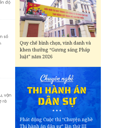
ến độ
n số
Quy chế bình chọn, vinh danh và
,
khen thưởng “Gương sáng Pháp
luật” năm 2026
u, vận
ợ rà
Phát động Cuộc thi “Chuyện nghề
Thi hành án dân sự” lần thứ III