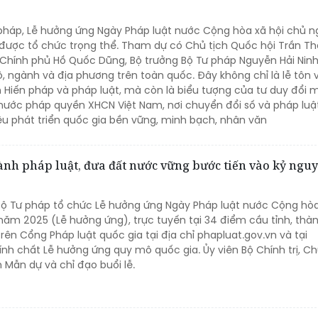
ư pháp, Lễ hưởng ứng Ngày Pháp luật nước Cộng hòa xã hội chủ n
ược tổ chức trọng thể. Tham dự có Chủ tịch Quốc hội Trần T
Chính phủ Hồ Quốc Dũng, Bộ trưởng Bộ Tư pháp Nguyễn Hải Nin
, ngành và địa phương trên toàn quốc. Đây không chỉ là lễ tôn 
 Hiến pháp và pháp luật, mà còn là biểu tượng của tư duy đổi 
nước pháp quyền XHCN Việt Nam, nơi chuyển đổi số và pháp luậ
êu phát triển quốc gia bền vững, minh bạch, nhân văn
ành pháp luật, đưa đất nước vững bước tiến vào kỷ ngu
, Bộ Tư pháp tổ chức Lễ hưởng ứng Ngày Pháp luật nước Cộng hòa
năm 2025 (Lễ hưởng ứng), trực tuyến tại 34 điểm cầu tỉnh, thà
rên Cổng Pháp luật quốc gia tại địa chỉ phapluat.gov.vn và tại
ính chất Lễ hưởng ứng quy mô quốc gia. Ủy viên Bộ Chính trị, Ch
 Mẫn dự và chỉ đạo buổi lễ.