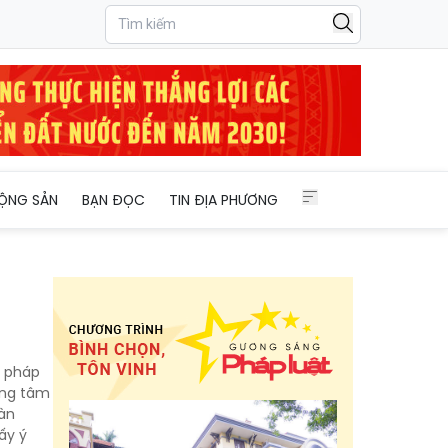
ỘNG SẢN
BẠN ĐỌC
TIN ĐỊA PHƯƠNG
m pháp
ọng tâm
oàn
ấy ý