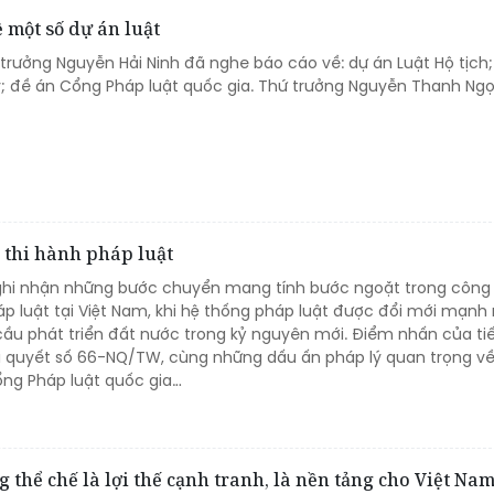
 một số dự án luật
 trưởng Nguyễn Hải Ninh đã nghe báo cáo về: dự án Luật Hộ tịch
lý; đề án Cổng Pháp luật quốc gia. Thứ trưởng Nguyễn Thanh Ng
, thi hành pháp luật
ghi nhận những bước chuyển mang tính bước ngoặt trong công 
áp luật tại Việt Nam, khi hệ thống pháp luật được đổi mới mạn
u phát triển đất nước trong kỷ nguyên mới. Điểm nhấn của tiế
Nghị quyết số 66-NQ/TW, cùng những dấu ấn pháp lý quan trọng v
Cổng Pháp luật quốc gia…
thể chế là lợi thế cạnh tranh, là nền tảng cho Việt Na