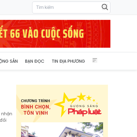
ỘNG SẢN
BẠN ĐỌC
TIN ĐỊA PHƯƠNG
p nhận
đối