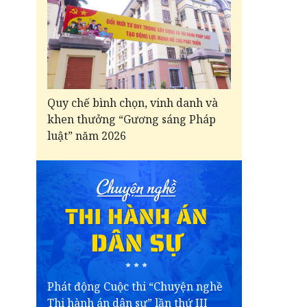
Quy chế bình chọn, vinh danh và
khen thưởng “Gương sáng Pháp
luật” năm 2026
Phát động Cuộc thi “Chuyện nghề
Thi hành án dân sự” lần thứ III