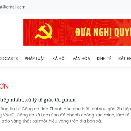
uat@gmail.com
ODCASTS
PHÁP LUẬT
XÃ HỘI
VĂN HÓA
KINH TẾ
BẤT Đ
SƠN
iếp nhận, xử lý tố giác tội phạm
thông tin từ Công an tỉnh Thanh Hóa cho biết, chỉ sau gần 2h tiế
g VNeID, Công an xã Lam Sơn đã nhanh chóng xác minh, làm rõ 
tráo vàng thật tại một hiệu vàng trên địa bàn xã.