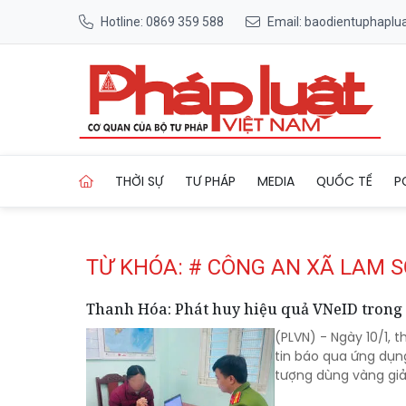
Hotline: 0869 359 588
Email: baodientuphapl
Trang chủ Tag
THỜI SỰ
TƯ PHÁP
MEDIA
QUỐC TẾ
P
TỪ KHÓA: # CÔNG AN XÃ LAM 
Thanh Hóa: Phát huy hiệu quả VNeID trong t
(PLVN) - Ngày 10/1, 
tin báo qua ứng dụn
tượng dùng vàng giả 