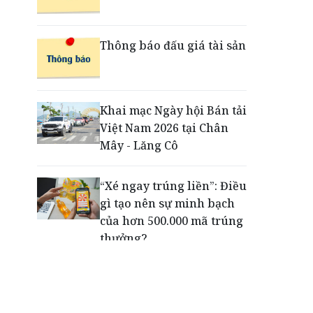
Săn vé concert BIGBANG
Thông báo đấu giá tài sản
thế nào để không mất tiền
oan vì những lời rao bán
'vé nội bộ'
Khai mạc Ngày hội Bán tải
Việt Nam 2026 tại Chân
Dấu ấn thịnh vượng của
Mây - Lăng Cô
VPBank: Từ đường chạy
đến lễ hội đa trải nghiệm
“Xé ngay trúng liền”: Điều
gì tạo nên sự minh bạch
của hơn 500.000 mã trúng
thưởng?
Khách hàng lựa chọn 750
căn nhà ở xã hội Phú