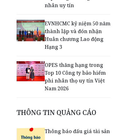
nhân uy tín
EVNHCMC kỷ niệm 50 năm
thành lập và đón nhận
Huân chương Lao động
Hạng 3
OPES thăng hạng trong
Top 10 Công ty bảo hiểm
phi nhân thọ uy tín Việt
Nam 2026
Chỉ từ 290.000 đồng,
THÔNG TIN QUẢNG CÁO
runner đã có thể check-in
lễ hội VPBank Đất Sen
Hồng Music Marathon
Thông báo đấu giá tài sản
2026