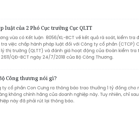
p luật của 2 Phó Cục trưởng Cục QLTT
ơng vừa có Kết luận 8056/KL-BCT về kết quả rà soát, kiểm tra 
ểm tra việc chấp hành pháp luật đối với Công ty cổ phần (CTCP) 
ý thị trường (QLTT) và đánh giá hoạt động của Đoàn kiểm tra
h 2611/QĐ-BCT ngày 24/7/2018 của Bộ Công Thương.
 Bộ Công thương nói gì?
 ty cổ phần Con Cưng ra thông báo trao thưởng 1 tỷ đồng cho 
hàng không chính hãng của doanh nghiệp này. Tuy nhiên, chỉ sau
iệp này đã phải rút lại thông báo.