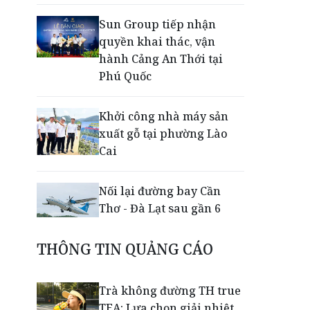
Sun Group tiếp nhận
quyền khai thác, vận
hành Cảng An Thới tại
Phú Quốc
Khởi công nhà máy sản
xuất gỗ tại phường Lào
Cai
Nối lại đường bay Cần
Thơ - Đà Lạt sau gần 6
năm
THÔNG TIN QUẢNG CÁO
Nắm chuỗi phân phối ô tô
và VETC, Tasco (HUT) thu
Trà không đường TH true
gần 21.900 tỷ đồng trong
TEA: Lựa chọn giải nhiệt