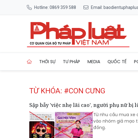
Hotline: 0869 359 588
Email: baodientuphapl
Trang chủ Tag
THỜI SỰ
TƯ PHÁP
MEDIA
QUỐC TẾ
P
TỪ KHÓA: #CON CƯNG
Sập bẫy 'việc nhẹ lãi cao', người phụ nữ bị
Từ nhu cầu mua xe đ
vào nhóm giả mạo th
đồng.