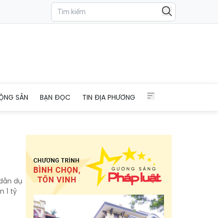
ỘNG SẢN
BẠN ĐỌC
TIN ĐỊA PHƯƠNG
 dẫn dụ
 1 tỷ