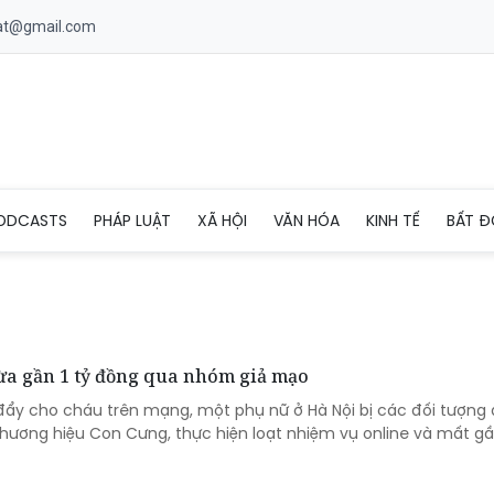
uat@gmail.com
ODCASTS
PHÁP LUẬT
XÃ HỘI
VĂN HÓA
KINH TẾ
BẤT Đ
 lừa gần 1 tỷ đồng qua nhóm giả mạo
ẩy cho cháu trên mạng, một phụ nữ ở Hà Nội bị các đối tượng
ương hiệu Con Cưng, thực hiện loạt nhiệm vụ online và mất gần