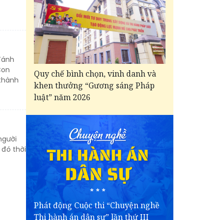
đánh
Con
Quy chế bình chọn, vinh danh và
 thành
khen thưởng “Gương sáng Pháp
luật” năm 2026
người
 đó thời
Phát động Cuộc thi “Chuyện nghề
Thi hành án dân sự” lần thứ III