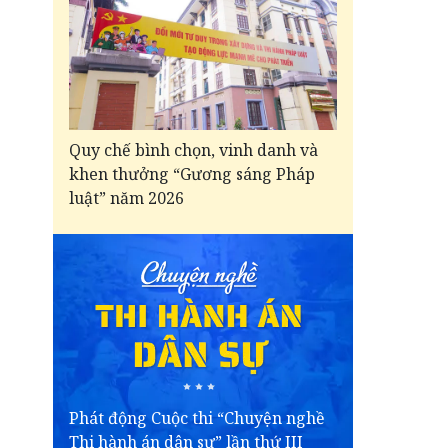
Quy chế bình chọn, vinh danh và
khen thưởng “Gương sáng Pháp
luật” năm 2026
Phát động Cuộc thi “Chuyện nghề
Thi hành án dân sự” lần thứ III