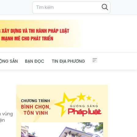
ỘNG SẢN
BẠN ĐỌC
TIN ĐỊA PHƯƠNG
n vùng
iện