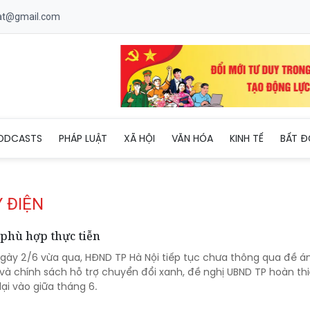
uat@gmail.com
ODCASTS
PHÁP LUẬT
XÃ HỘI
VĂN HÓA
KINH TẾ
BẤT Đ
 ĐIỆN
 phù hợp thực tiễn
 ngày 2/6 vừa qua, HĐND TP Hà Nội tiếp tục chưa thông qua đề á
 và chính sách hỗ trợ chuyển đổi xanh, đề nghị UBND TP hoàn th
lại vào giữa tháng 6.