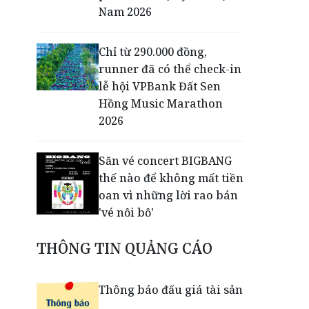
Nam 2026
Chỉ từ 290.000 đồng,
runner đã có thể check-in
lễ hội VPBank Đất Sen
Hồng Music Marathon
2026
Săn vé concert BIGBANG
thế nào để không mất tiền
oan vì những lời rao bán
'vé nội bộ'
THÔNG TIN QUẢNG CÁO
Dấu ấn thịnh vượng của
VPBank: Từ đường chạy
đến lễ hội đa trải nghiệm
Thông báo đấu giá tài sản