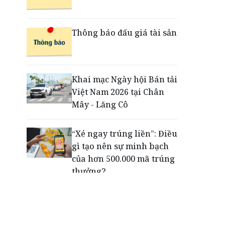
Khung pháp lý mới tạo
chuyển biến trong xử lý
Thông báo đấu giá tài sản
tài sản bảo đảm
MB Life được vinh danh
Khai mạc Ngày hội Bán tải
“Top 10 Công ty Bảo hiểm
Việt Nam 2026 tại Chân
Nhân thọ uy tín 2026”
Mây - Lăng Cô
“Xé ngay trúng liền”: Điều
gì tạo nên sự minh bạch
của hơn 500.000 mã trúng
thưởng?
Khách hàng lựa chọn 750
căn nhà ở xã hội Phú