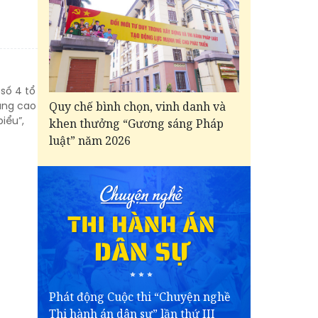
số 4 tổ
Quy chế bình chọn, vinh danh và
nâng cao
iểu”,
khen thưởng “Gương sáng Pháp
luật” năm 2026
Phát động Cuộc thi “Chuyện nghề
Thi hành án dân sự” lần thứ III