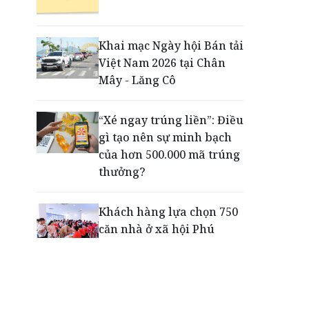
Động lực cho doanh
nghiệp nhà nước: Giải bài
toán thưởng vượt kế
Khai mạc Ngày hội Bán tải
hoạch
Việt Nam 2026 tại Chân
Mây - Lăng Cô
Phú Quốc - Thiên đường
lập nghiệp của người trẻ
“Xé ngay trúng liền”: Điều
toàn cầu
gì tạo nên sự minh bạch
của hơn 500.000 mã trúng
thưởng?
Khách hàng lựa chọn 750
căn nhà ở xã hội Phú
Cường Home – Phú Quý
trong hơn 3 giờ
Thông báo tìm người