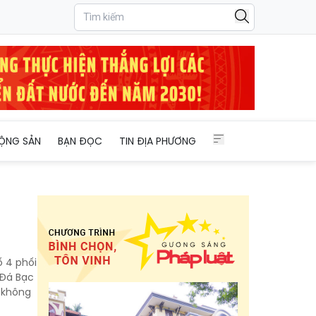
ỘNG SẢN
BẠN ĐỌC
TIN ĐỊA PHƯƠNG
ố 4 phối
 Đá Bạc
 không