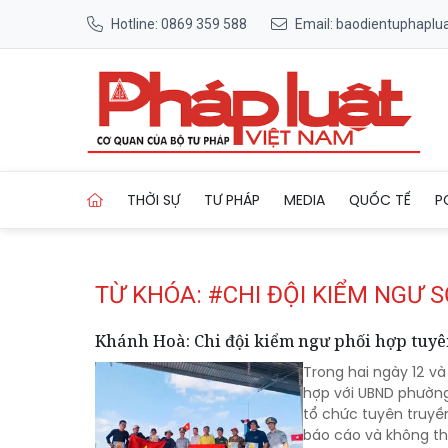
Hotline: 0869 359 588
Email: baodientuphapl
Trang chủ Tag
THỜI SỰ
TƯ PHÁP
MEDIA
QUỐC TẾ
P
TỪ KHÓA: #CHI ĐỘI KIỂM NGƯ S
Khánh Hoà: Chi đội kiểm ngư phối hợp tuyê
Trong hai ngày 12 và
hợp với UBND phườn
tổ chức tuyên truyề
báo cáo và không th