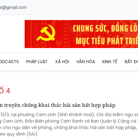
uat@gmail.com
ODCASTS
PHÁP LUẬT
XÃ HỘI
VĂN HÓA
KINH TẾ
BẤT Đ
Ố 4
n truyền chống khai thác hải sản bất hợp pháp
 13/3, tại phường Cam Linh (tỉnh Khánh Hoà), Chi đội Kiểm ngư s
g Cam Linh, Đồn Biên phòng Cam Ranh và Ban Quản lý Cảng cá
n cho ngư dân về phòng, chống khai thác hải sản bất hợp pháp,
eo quy định (IUU).