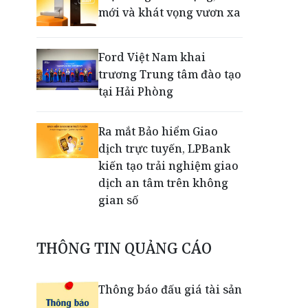
mới và khát vọng vươn xa
Ford Việt Nam khai
trương Trung tâm đào tạo
tại Hải Phòng
Ra mắt Bảo hiểm Giao
dịch trực tuyến, LPBank
kiến tạo trải nghiệm giao
dịch an tâm trên không
gian số
Dấu mốc khẳng định năng
THÔNG TIN QUẢNG CÁO
lực vận hành và thích ứng
của TCIT
Thông báo đấu giá tài sản