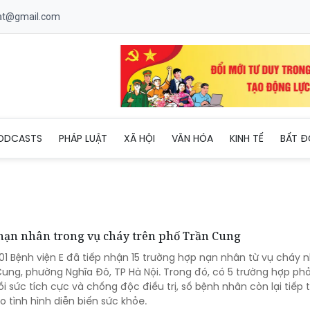
uat@gmail.com
ODCASTS
PHÁP LUẬT
XÃ HỘI
VĂN HÓA
KINH TẾ
BẤT Đ
 nạn nhân trong vụ cháy trên phố Trần Cung
1 Bệnh viện E đã tiếp nhận 15 trường hợp nạn nhân từ vụ cháy n
ung, phường Nghĩa Đô, TP Hà Nội. Trong đó, có 5 trường hợp phả
 sức tích cực và chống độc điều trị, số bệnh nhân còn lại tiếp 
o tình hình diễn biến sức khỏe.