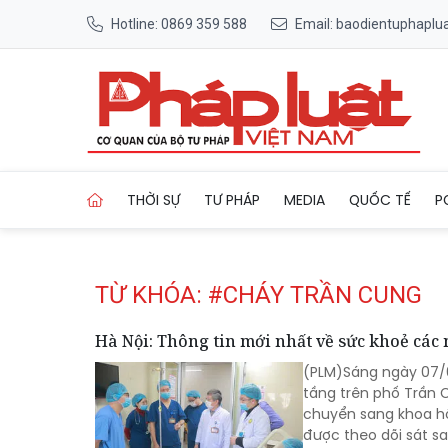
Hotline: 0869 359 588
Email: baodientuphapl
Trang chủ Tag
THỜI SỰ
TƯ PHÁP
MEDIA
QUỐC TẾ
P
TỪ KHÓA: #CHÁY TRẦN CUNG
Hà Nội: Thông tin mới nhất về sức khoẻ các
(PLM)Sáng ngày 07/0
tầng trên phố Trần C
chuyển sang khoa hồi
được theo dõi sát sa