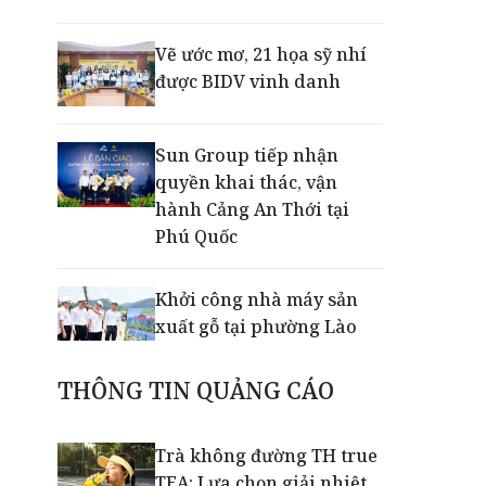
Vẽ ước mơ, 21 họa sỹ nhí
được BIDV vinh danh
Sun Group tiếp nhận
quyền khai thác, vận
hành Cảng An Thới tại
Phú Quốc
Khởi công nhà máy sản
xuất gỗ tại phường Lào
Cai
THÔNG TIN QUẢNG CÁO
Nối lại đường bay Cần
Thơ - Đà Lạt sau gần 6
Trà không đường TH true
năm
TEA: Lựa chọn giải nhiệt