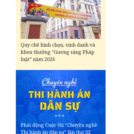
Quy chế bình chọn, vinh danh và
khen thưởng “Gương sáng Pháp
luật” năm 2026
Phát động Cuộc thi “Chuyện nghề
Thi hành án dân sự” lần thứ III