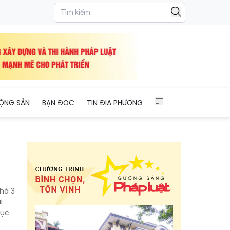
ỘNG SẢN
BẠN ĐỌC
TIN ĐỊA PHƯƠNG
hà 3
i
tục