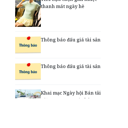
thanh mát ngày hè
Nắm chuỗi phân phối ô tô
và VETC, Tasco (HUT) thu
gần 21.900 tỷ đồng trong
nửa đầu năm
Thông báo đấu giá tài sản
Thông báo đấu giá tài sản
Khai mạc Ngày hội Bán tải
Việt Nam 2026 tại Chân
Mây - Lăng Cô
“Xé ngay trúng liền”: Điều