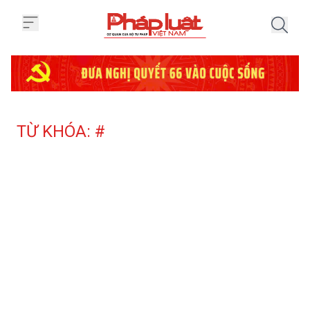
Trang chủ Tag
TỪ KHÓA: #