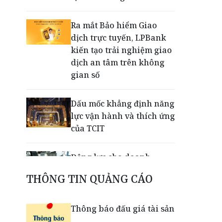
Ra mắt Bảo hiểm Giao
dịch trực tuyến, LPBank
kiến tạo trải nghiệm giao
dịch an tâm trên không
gian số
Dấu mốc khẳng định năng
lực vận hành và thích ứng
của TCIT
Động lực cho doanh
nghiệp nhà nước: Giải bài
THÔNG TIN QUẢNG CÁO
toán thưởng vượt kế
hoạch
Thông báo đấu giá tài sản