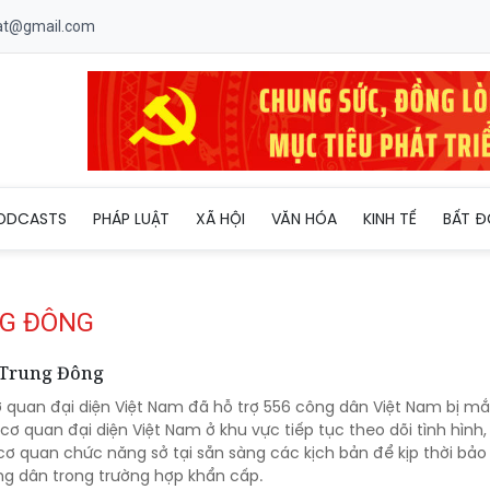
uat@gmail.com
ODCASTS
PHÁP LUẬT
XÃ HỘI
VĂN HÓA
KINH TẾ
BẤT Đ
NG ĐÔNG
i Trung Đông
 quan đại diện Việt Nam đã hỗ trợ 556 công dân Việt Nam bị mắ
cơ quan đại diện Việt Nam ở khu vực tiếp tục theo dõi tình hình, 
 cơ quan chức năng sở tại sẵn sàng các kịch bản để kịp thời bảo
ng dân trong trường hợp khẩn cấp.