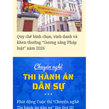
Quy chế bình chọn, vinh danh và
khen thưởng “Gương sáng Pháp
luật” năm 2026
Phát động Cuộc thi “Chuyện nghề
Thi hành án dân sự” lần thứ III