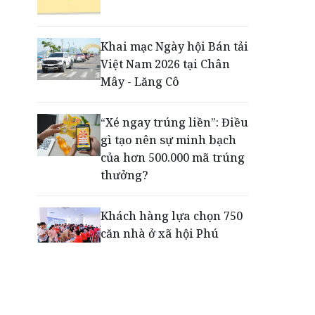
Phú Quốc - Thiên đường
lập nghiệp của người trẻ
toàn cầu
Khai mạc Ngày hội Bán tải
Việt Nam 2026 tại Chân
Tiếp sức thế hệ trẻ phát
Mây - Lăng Cô
triển toàn diện ngay từ
những sân chơi học
“Xé ngay trúng liền”: Điều
đường
gì tạo nên sự minh bạch
của hơn 500.000 mã trúng
thưởng?
Khách hàng lựa chọn 750
căn nhà ở xã hội Phú
Cường Home – Phú Quý
trong hơn 3 giờ
Thông báo tìm người