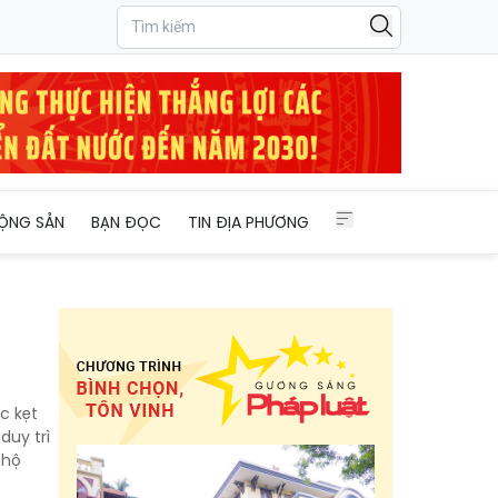
ỘNG SẢN
BẠN ĐỌC
TIN ĐỊA PHƯƠNG
c kẹt
duy trì
 hộ