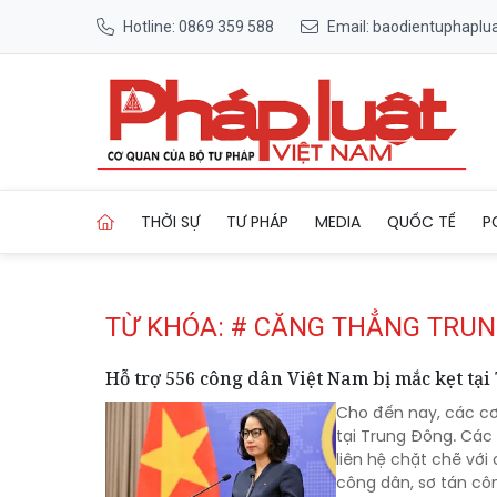
Hotline: 0869 359 588
Email: baodientuphapl
Trang chủ Tag
THỜI SỰ
TƯ PHÁP
MEDIA
QUỐC TẾ
P
TỪ KHÓA: # CĂNG THẲNG TRU
Hỗ trợ 556 công dân Việt Nam bị mắc kẹt tạ
Cho đến nay, các cơ
tại Trung Đông. Các 
liên hệ chặt chẽ với
công dân, sơ tán cô