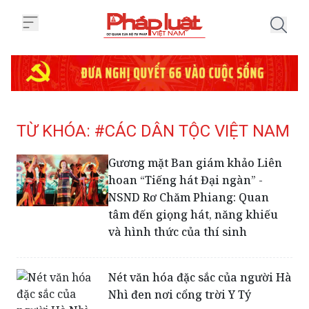
Trang chủ Tag
TỪ KHÓA: #CÁC DÂN TỘC VIỆT NAM
Gương mặt Ban giám khảo Liên
hoan “Tiếng hát Đại ngàn” -
NSND Rơ Chăm Phiang: Quan
tâm đến giọng hát, năng khiếu
và hình thức của thí sinh
Nét văn hóa đặc sắc của người Hà
Nhì đen nơi cổng trời Y Tý