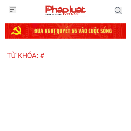
Trang chủ Tag
TỪ KHÓA: #