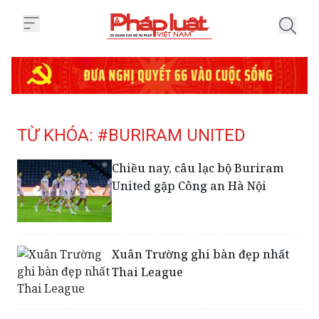
Trang chủ Tag
TỪ KHÓA: #BURIRAM UNITED
Chiều nay, câu lạc bộ Buriram
United gặp Công an Hà Nội
Xuân Trường ghi bàn đẹp nhất
Thai League
Đội tuyển Việt Nam đón tin vui
từ Xuân Trường