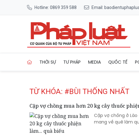
Hotline: 0869 359 588
Email: baodientuphapl
Trang chủ Tag
THỜI SỰ
TƯ PHÁP
MEDIA
QUỐC TẾ
P
TỪ KHÓA: #BÙI THỐNG NHẤT
Cặp vợ chồng mua hơn 20 kg cây thuốc phiện
Cặp vợ chồng ở Lào 
mang về quê làm quà 