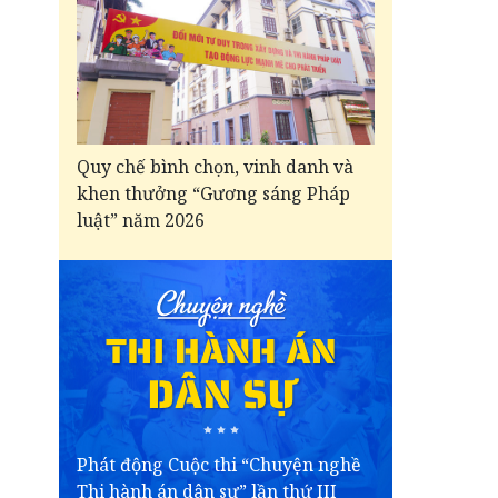
Quy chế bình chọn, vinh danh và
khen thưởng “Gương sáng Pháp
luật” năm 2026
Phát động Cuộc thi “Chuyện nghề
Thi hành án dân sự” lần thứ III