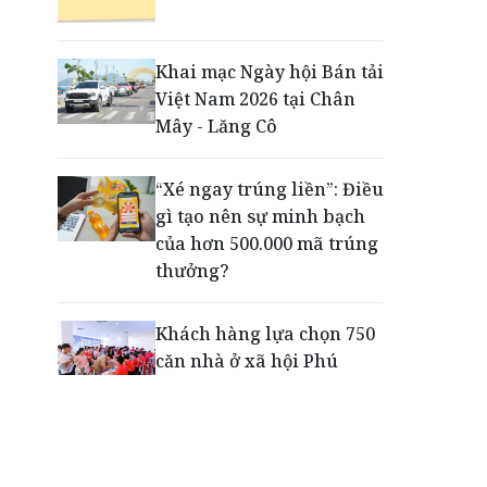
Động lực cho doanh
nghiệp nhà nước: Giải bài
toán thưởng vượt kế
Khai mạc Ngày hội Bán tải
hoạch
Việt Nam 2026 tại Chân
Mây - Lăng Cô
Phú Quốc - Thiên đường
lập nghiệp của người trẻ
“Xé ngay trúng liền”: Điều
toàn cầu
gì tạo nên sự minh bạch
của hơn 500.000 mã trúng
thưởng?
Khách hàng lựa chọn 750
căn nhà ở xã hội Phú
Cường Home – Phú Quý
trong hơn 3 giờ
Thông báo tìm người