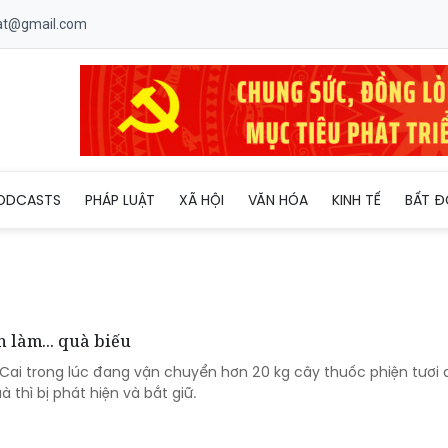
uat@gmail.com
ODCASTS
PHÁP LUẬT
XÃ HỘI
VĂN HÓA
KINH TẾ
BẤT Đ
 làm... quà biếu
Cai trong lúc đang vận chuyển hơn 20 kg cây thuốc phiện tươi 
thì bị phát hiện và bắt giữ.