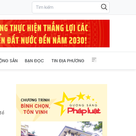
ỘNG SẢN
BẠN ĐỌC
TIN ĐỊA PHƯƠNG
để