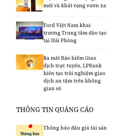
mới và khát vọng vươn xa
Ford Việt Nam khai
trương Trung tâm đào tạo
tại Hải Phòng
Ra mắt Bảo hiểm Giao
dịch trực tuyến, LPBank
kiến tạo trải nghiệm giao
dịch an tâm trên không
gian số
Dấu mốc khẳng định năng
THÔNG TIN QUẢNG CÁO
lực vận hành và thích ứng
của TCIT
Thông báo đấu giá tài sản