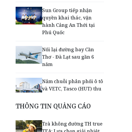
Sun Group tiếp nhận
quyền khai thác, vận
hành Cảng An Thới tại
Phú Quốc
Nối lại đường bay Cần
Thơ - Đà Lạt sau gần 6
năm
Nắm chuỗi phân phối ô tô
và VETC, Tasco (HUT) thu
gần 21.900 tỷ đồng trong
nửa đầu năm
THÔNG TIN QUẢNG CÁO
Khép lại giải Aerobic Cúp
Trà không đường TH true
Nestlé MILO 2026: Sân
TEA: Lựa chọn giải nhiệt