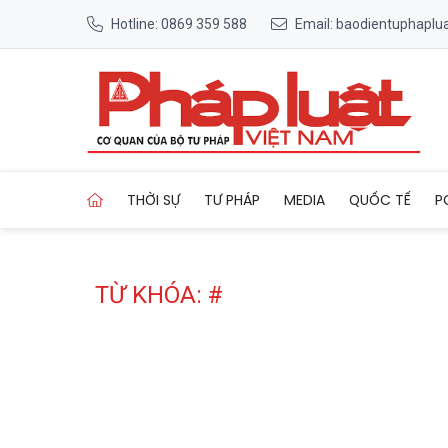
Hotline: 0869 359 588
Email: baodientuphapl
Trang chủ Tag
THỜI SỰ
TƯ PHÁP
MEDIA
QUỐC TẾ
P
TỪ KHÓA: #