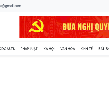
uat@gmail.com
ODCASTS
PHÁP LUẬT
XÃ HỘI
VĂN HÓA
KINH TẾ
BẤT Đ