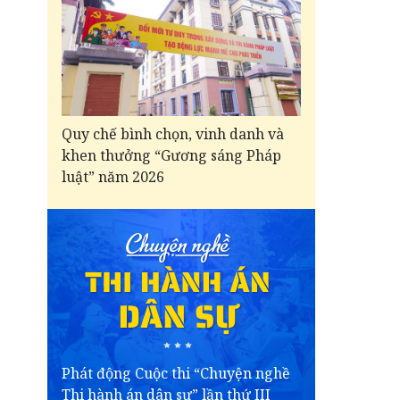
Quy chế bình chọn, vinh danh và
khen thưởng “Gương sáng Pháp
luật” năm 2026
Phát động Cuộc thi “Chuyện nghề
Thi hành án dân sự” lần thứ III