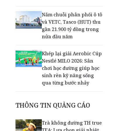
Nắm chuỗi phân phối ô tô
và VETC, Tasco (HUT) thu
gần 21.900 tỷ đồng trong
nửa đầu năm
Khép lại giải Aerobic Cúp
Nestlé MILO 2026: Sân
chơi học đường giúp học
sinh rèn kỹ năng sống
qua từng bước nhảy
50 năm Công ty Nhiệt điện
THÔNG TIN QUẢNG CÁO
Cần Thơ: Khẳng định vai
trò trụ cột bảo đảm an
ninh năng lượng
Trà không đường TH true
TEA: Lựa chọn giải nhiệt