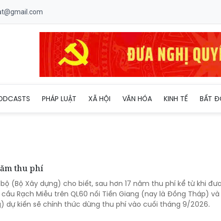
uat@gmail.com
ODCASTS
PHÁP LUẬT
XÃ HỘI
VĂN HÓA
KINH TẾ
BẤT Đ
năm thu phí
bộ (Bộ Xây dựng) cho biết, sau hơn 17 năm thu phí kể từ khi đư
T cầu Rạch Miễu trên QL60 nối Tiền Giang (nay là Đồng Tháp) và
g) dự kiến sẽ chính thức dừng thu phí vào cuối tháng 9/2026.