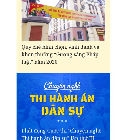
Quy chế bình chọn, vinh danh và
khen thưởng “Gương sáng Pháp
luật” năm 2026
Phát động Cuộc thi “Chuyện nghề
Thi hành án dân sự” lần thứ III