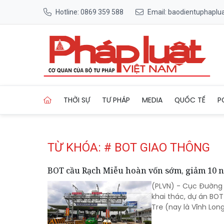
Hotline: 0869 359 588
Email: baodientuphapl
Trang chủ Tag
THỜI SỰ
TƯ PHÁP
MEDIA
QUỐC TẾ
P
TỪ KHÓA: # BOT GIAO THÔNG
BOT cầu Rạch Miễu hoàn vốn sớm, giảm 10 
(PLVN) - Cục Đường 
khai thác, dự án BO
Tre (nay là Vĩnh Lon