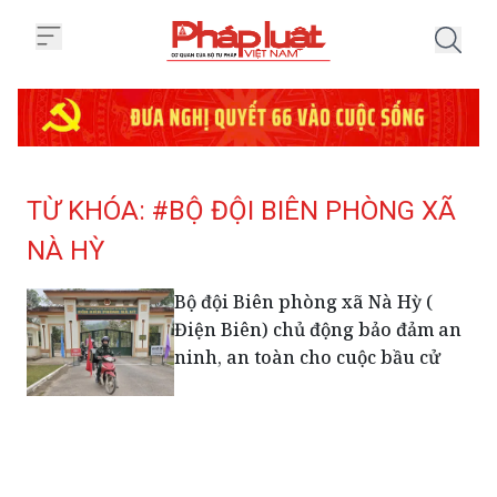
Trang chủ Tag
TỪ KHÓA: #BỘ ĐỘI BIÊN PHÒNG XÃ
NÀ HỲ
Bộ đội Biên phòng xã Nà Hỳ (
Điện Biên) chủ động bảo đảm an
ninh, an toàn cho cuộc bầu cử