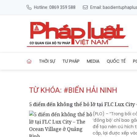
Hotline: 0869 359 588
Email: baodientuphapl
Trang chủ Tag
THỜI SỰ
TƯ PHÁP
MEDIA
QUỐC TẾ
P
TỪ KHÓA: #BIỂN HẢI NINH
5 điểm đến không thể bỏ lỡ tại FLC Lux City
(PLO) - “Trong bối 
‘đồng bộ’ chỉ bao gồ
để tạo nên cú hích t
cấp, lại được xếp và