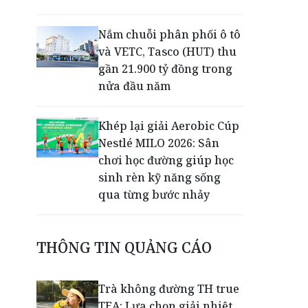
Nắm chuỗi phân phối ô tô
và VETC, Tasco (HUT) thu
gần 21.900 tỷ đồng trong
nửa đầu năm
Khép lại giải Aerobic Cúp
Nestlé MILO 2026: Sân
chơi học đường giúp học
sinh rèn kỹ năng sống
qua từng bước nhảy
50 năm Công ty Nhiệt điện
THÔNG TIN QUẢNG CÁO
Cần Thơ: Khẳng định vai
trò trụ cột bảo đảm an
ninh năng lượng
Trà không đường TH true
TEA: Lựa chọn giải nhiệt