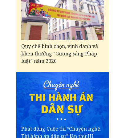
Quy chế bình chọn, vinh danh và
khen thưởng “Gương sáng Pháp
luật” năm 2026
Phát động Cuộc thi “Chuyện nghề
Thi hành án dân sự” lần thứ III