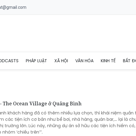
uat@gmail.com
ODCASTS
PHÁP LUẬT
XÃ HỘI
VĂN HÓA
KINH TẾ
BẤT Đ
 – The Ocean Village ở Quảng Bình
cảnh khách hàng đã có thêm nhiều lựa chọn, thì khái niệm quần 
m các tiện ích cơ bản như bể bơi, nhà hàng, quán bar,… lại là c
hị trường lớn. Lúc này, những dự án sở hữu các tiện ích hiếm có
o nhóm ‘chiếu trên’”.