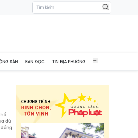
ỘNG SẢN
BẠN ĐỌC
TIN ĐỊA PHƯƠNG
thể
hưa đủ
, đẳng