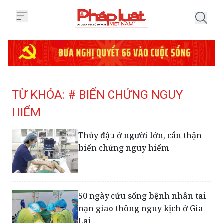
Trang chủ Tag
TỪ KHÓA: # BIẾN CHỨNG NGUY
HIỂM
Thủy đậu ở người lớn, cẩn thận
biến chứng nguy hiểm
50 ngày cứu sống bệnh nhân tai
nạn giao thông nguy kịch ở Gia
Lai