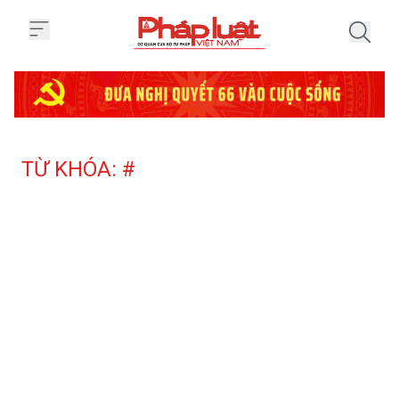
Trang chủ Tag
TỪ KHÓA: #