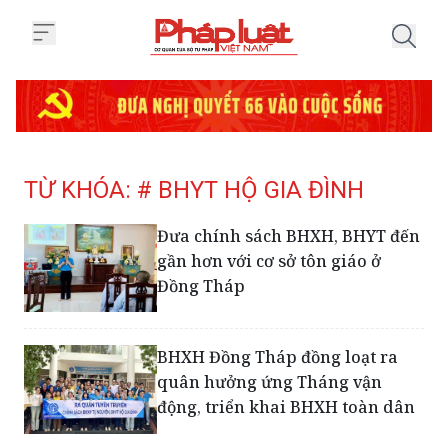
Trang chủ Tag
TỪ KHÓA: # BHYT HỘ GIA ĐÌNH
Đưa chính sách BHXH, BHYT đến
gần hơn với cơ sở tôn giáo ở
Đồng Tháp
BHXH Đồng Tháp đồng loạt ra
quân hưởng ứng Tháng vận
động, triển khai BHXH toàn dân