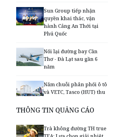
Sun Group tiếp nhận
quyền khai thác, vận
hành Cảng An Thới tại
Phú Quốc
Nối lại đường bay Cần
Thơ - Đà Lạt sau gần 6
năm
Nắm chuỗi phân phối ô tô
và VETC, Tasco (HUT) thu
gần 21.900 tỷ đồng trong
nửa đầu năm
THÔNG TIN QUẢNG CÁO
Khép lại giải Aerobic Cúp
Trà không đường TH true
Nestlé MILO 2026: Sân
TEA: Lựa chọn giải nhiệt