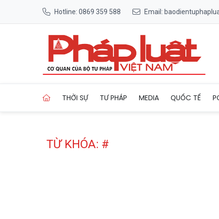
Hotline: 0869 359 588
Email: baodientuphapl
Trang chủ Tag
THỜI SỰ
TƯ PHÁP
MEDIA
QUỐC TẾ
P
TỪ KHÓA: #