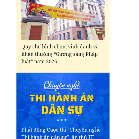
Quy chế bình chọn, vinh danh và
khen thưởng “Gương sáng Pháp
luật” năm 2026
Phát động Cuộc thi “Chuyện nghề
Thi hành án dân sự” lần thứ III