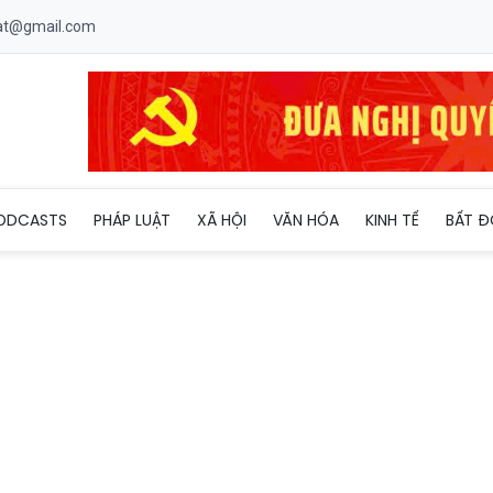
uat@gmail.com
ODCASTS
PHÁP LUẬT
XÃ HỘI
VĂN HÓA
KINH TẾ
BẤT Đ