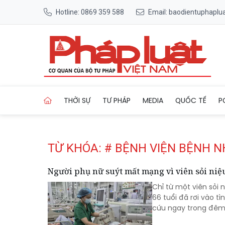
Hotline: 0869 359 588
Email: baodientuphapl
Trang chủ Tag
THỜI SỰ
TƯ PHÁP
MEDIA
QUỐC TẾ
P
TỪ KHÓA: # BỆNH VIỆN BỆNH N
Người phụ nữ suýt mất mạng vì viên sỏi ni
Chỉ từ một viên sỏi
66 tuổi đã rơi vào t
cứu ngay trong đêm