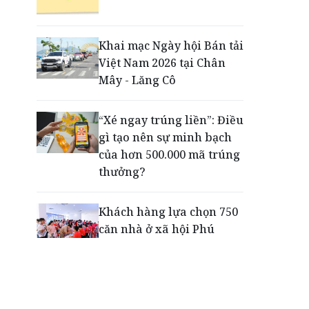
Động lực cho doanh
nghiệp nhà nước: Giải bài
toán thưởng vượt kế
Khai mạc Ngày hội Bán tải
hoạch
Việt Nam 2026 tại Chân
Mây - Lăng Cô
Phú Quốc - Thiên đường
lập nghiệp của người trẻ
“Xé ngay trúng liền”: Điều
toàn cầu
gì tạo nên sự minh bạch
của hơn 500.000 mã trúng
thưởng?
Khách hàng lựa chọn 750
căn nhà ở xã hội Phú
Cường Home – Phú Quý
trong hơn 3 giờ
Thông báo tìm người