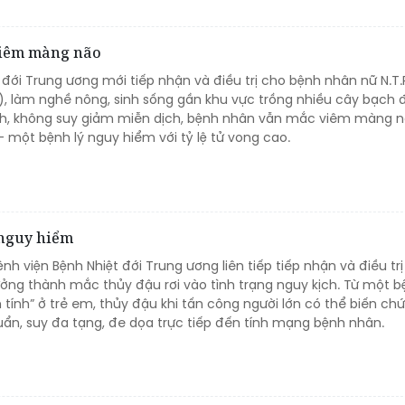
viêm màng não
 đới Trung ương mới tiếp nhận và điều trị cho bệnh nhân nữ N.T.P
ơn), làm nghề nông, sinh sống gần khu vực trồng nhiều cây bạch 
nh, không suy giảm miễn dịch, bệnh nhân vẫn mắc viêm màng 
một bệnh lý nguy hiểm với tỷ lệ tử vong cao.
 nguy hiểm
nh viện Bệnh Nhiệt đới Trung ương liên tiếp tiếp nhận và điều trị
ởng thành mắc thủy đậu rơi vào tình trạng nguy kịch. Từ một b
h tính” ở trẻ em, thủy đậu khi tấn công người lớn có thể biến ch
ẩn, suy đa tạng, đe dọa trực tiếp đến tính mạng bệnh nhân.