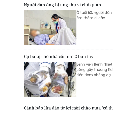
Người đàn ông bị ung thư vì chủ quan
Ở tuổi 53, người đà
âm thầm di căn...
Cụ bà bị chó nhà cắn nát 2 bàn tay
Bệnh viện Bệnh Nhiệ
công gây thương tíc
đến tiêm phòng dại.
Cảnh báo lừa đảo từ lời mời chào mua 'củ th