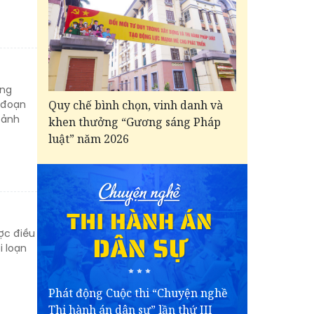
ung
Quy chế bình chọn, vinh danh và
i đoạn
cảnh
khen thưởng “Gương sáng Pháp
luật” năm 2026
ợc điều
i loạn
Phát động Cuộc thi “Chuyện nghề
Thi hành án dân sự” lần thứ III