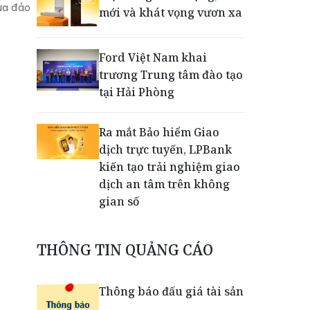
lừa đảo
mới và khát vọng vươn xa
Ford Việt Nam khai
trương Trung tâm đào tạo
tại Hải Phòng
Ra mắt Bảo hiểm Giao
dịch trực tuyến, LPBank
kiến tạo trải nghiệm giao
dịch an tâm trên không
gian số
Dấu mốc khẳng định năng
THÔNG TIN QUẢNG CÁO
lực vận hành và thích ứng
của TCIT
Thông báo đấu giá tài sản