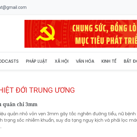
uat@gmail.com
ODCASTS
PHÁP LUẬT
XÃ HỘI
VĂN HÓA
KINH TẾ
BẤT Đ
HIỆT ĐỚI TRUNG ƯƠNG
ệu quản chỉ 3mm
 niệu quản nhỏ vỏn vẹn 3mm gây tắc nghẽn đường tiểu, nữ bệnh
ình trạng sốc nhiễm khuẩn, suy đa tạng nguy kịch và phải lọc m
.