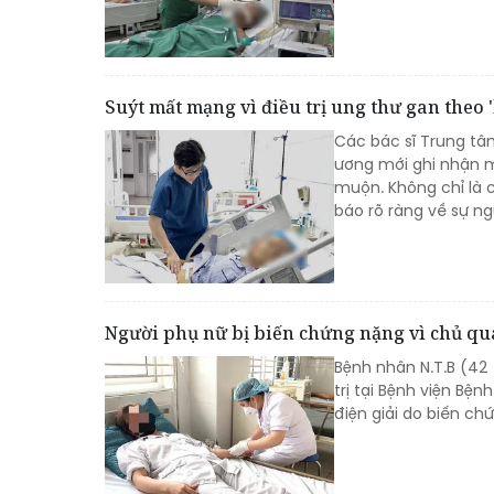
Suýt mất mạng vì điều trị ung thư gan theo 
Các bác sĩ Trung tâ
ương mới ghi nhận m
muộn. Không chỉ là c
báo rõ ràng về sự ng
Người phụ nữ bị biến chứng nặng vì chủ qu
Bệnh nhân N.T.B (42 
trị tại Bệnh viện Bện
điện giải do biến ch