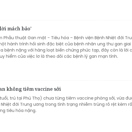
'lời mách bảo'
m Phẫu thuật Gan mật - Tiêu hóa – Bệnh viện Bệnh Nhiệt đới Tr
ột hành trình hồi sinh đặc biệt của bệnh nhân ung thư gan gia
a bệnh nặng với hàng loạt biến chứng phức tạp, đây còn là lời 
uy hiểm của việc lơ là theo dõi các bệnh lý gan mạn tính.
an không tiêm vaccine sởi
tuổi, trú tại Phú Thọ) chưa từng tiêm vaccine phòng sởi, vừa đư
h Nhiệt đới Trung ương trong tình trạng nhiễm trùng rõ rệt kèm rố
ứng tiêu hóa nặng.