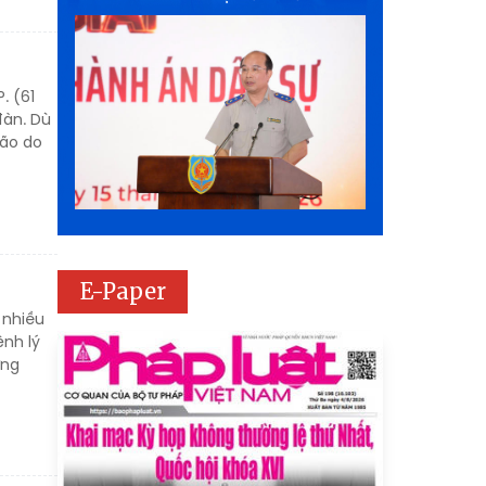
. (61
đàn. Dù
não do
E-Paper
 nhiều
ệnh lý
ứng