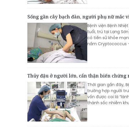
Sống gần cây bạch đàn, người phụ nữ mắc 
Bệnh viện Bệnh Nhiệt
tuổi, trú tại Lạng S
có tiền sử khỏe mạ
nấm Cryptococcus – 
Thủy đậu ở người lớn, cẩn thận biến chứng
Thời gian gần đây, Bệ
trường hợp người trư
vốn được coi là “làn
thành sốc nhiễm khu