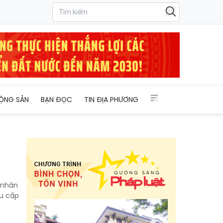
ỘNG SẢN
BẠN ĐỌC
TIN ĐỊA PHƯƠNG
 nhân
áu cấp