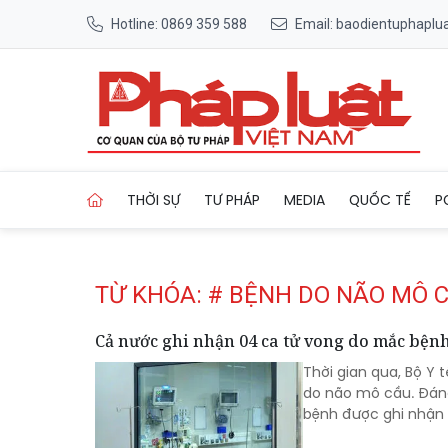
Hotline: 0869 359 588
Email: baodientuphapl
Trang chủ Tag
THỜI SỰ
TƯ PHÁP
MEDIA
QUỐC TẾ
P
TỪ KHÓA: # BỆNH DO NÃO MÔ 
Cả nước ghi nhận 04 ca tử vong do mắc bện
Thời gian qua, Bộ Y 
do não mô cầu. Đáng
bệnh được ghi nhận ở