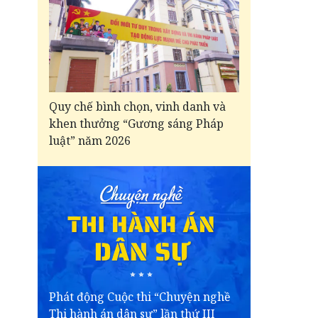
Quy chế bình chọn, vinh danh và
khen thưởng “Gương sáng Pháp
luật” năm 2026
Phát động Cuộc thi “Chuyện nghề
Thi hành án dân sự” lần thứ III