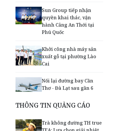
Sun Group tiếp nhận
quyền khai thác, vận
hành Cảng An Thới tại
Phú Quốc
Khởi công nhà máy sản
xuất gỗ tại phường Lào
Cai
Nối lại đường bay Cần
Thơ - Đà Lạt sau gần 6
năm
THÔNG TIN QUẢNG CÁO
Nắm chuỗi phân phối ô tô
và VETC, Tasco (HUT) thu
Trà không đường TH true
gần 21.900 tỷ đồng trong
TEA: Lựa chọn giải nhiệt