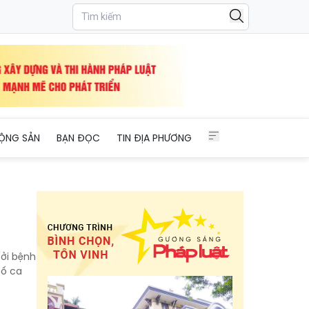
ỘNG SẢN
BẠN ĐỌC
TIN ĐỊA PHƯƠNG
bởi bệnh
số ca