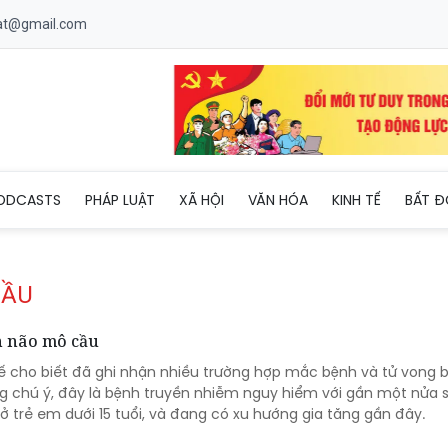
uat@gmail.com
ODCASTS
PHÁP LUẬT
XÃ HỘI
VĂN HÓA
KINH TẾ
BẤT Đ
CẦU
h não mô cầu
tế cho biết đã ghi nhận nhiều trường hợp mắc bệnh và tử vong 
 chú ý, đây là bệnh truyền nhiễm nguy hiểm với gần một nửa 
 trẻ em dưới 15 tuổi, và đang có xu hướng gia tăng gần đây.