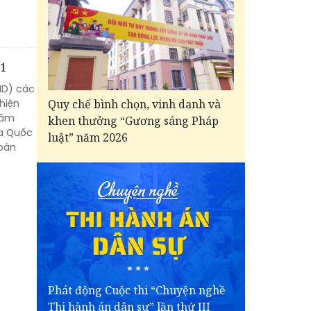
31
ND) các
Quy chế bình chọn, vinh danh và
 hiện
năm
khen thưởng “Gương sáng Pháp
ủa Quốc
luật” năm 2026
toàn
Phát động Cuộc thi “Chuyện nghề
Thi hành án dân sự” lần thứ III