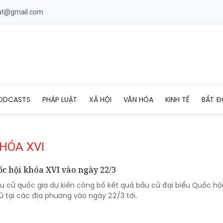
uat@gmail.com
ODCASTS
PHÁP LUẬT
XÃ HỘI
VĂN HÓA
KINH TẾ
BẤT Đ
HÓA XVI
ốc hội khóa XVI vào ngày 22/3
ầu cử quốc gia dự kiến công bố kết quả bầu cử đại biểu Quốc hộ
ử tại các địa phương vào ngày 22/3 tới.