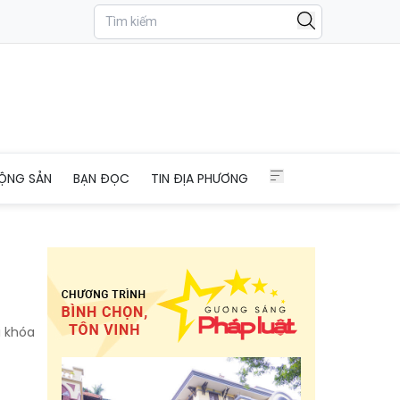
ỘNG SẢN
BẠN ĐỌC
TIN ĐỊA PHƯƠNG
i khóa