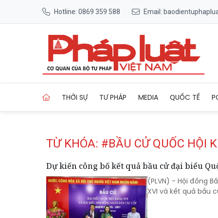
Hotline: 0869 359 588
Email: baodientuphapl
Trang chủ Tag
THỜI SỰ
TƯ PHÁP
MEDIA
QUỐC TẾ
P
TỪ KHÓA: #BẦU CỬ QUỐC HỘI K
Dự kiến công bố kết quả bầu cử đại biểu Qu
(PLVN) - Hội đồng B
XVI và kết quả bầu c