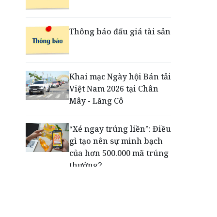
đổi mới trải nghiệm
thanh toán cho doanh
nghiệp với thẻ ghi nợ phi
Thông báo đấu giá tài sản
vật lý
Cuộc tìm kiếm và vá lại
Khai mạc Ngày hội Bán tải
những 'trái tim lỗi'
Việt Nam 2026 tại Chân
Mây - Lăng Cô
“Xé ngay trúng liền”: Điều
gì tạo nên sự minh bạch
của hơn 500.000 mã trúng
thưởng?
Khách hàng lựa chọn 750
căn nhà ở xã hội Phú