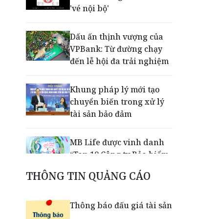
'vé nội bộ'
Dấu ấn thịnh vượng của
VPBank: Từ đường chạy
đến lễ hội đa trải nghiệm
Khung pháp lý mới tạo
chuyển biến trong xử lý
tài sản bảo đảm
MB Life được vinh danh
“Top 10 Công ty Bảo hiểm
Nhân thọ uy tín 2026”
THÔNG TIN QUẢNG CÁO
VPBank, FINAN và
Thông báo đấu giá tài sản
Mastercard tiên phong