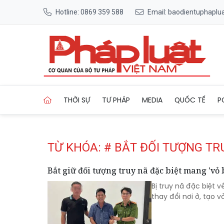
Hotline: 0869 359 588
Email: baodientuphapl
Trang chủ Tag
THỜI SỰ
TƯ PHÁP
MEDIA
QUỐC TẾ
P
TỪ KHÓA: # BẮT ĐỐI TƯỢNG TR
Bắt giữ đối tượng truy nã đặc biệt mang 'vỏ
Bị truy nã đặc biệt 
thay đổi nơi ở, tạo