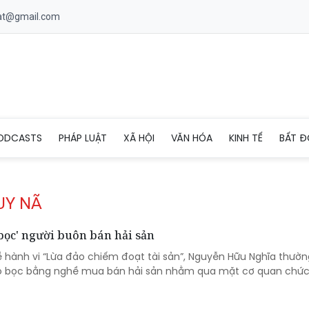
uat@gmail.com
ODCASTS
PHÁP LUẬT
XÃ HỘI
VĂN HÓA
KINH TẾ
BẤT Đ
UY NÃ
 bọc' người buôn bán hải sản
về hành vi “Lừa đảo chiếm đoạt tài sản”, Nguyễn Hữu Nghĩa thườ
 vỏ bọc bằng nghề mua bán hải sản nhằm qua mặt cơ quan chức