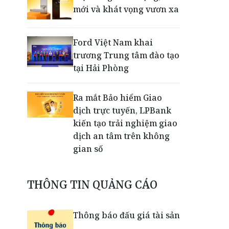
mới và khát vọng vươn xa
Ford Việt Nam khai
trương Trung tâm đào tạo
tại Hải Phòng
Ra mắt Bảo hiểm Giao
dịch trực tuyến, LPBank
kiến tạo trải nghiệm giao
dịch an tâm trên không
gian số
Dấu mốc khẳng định năng
THÔNG TIN QUẢNG CÁO
lực vận hành và thích ứng
của TCIT
Thông báo đấu giá tài sản