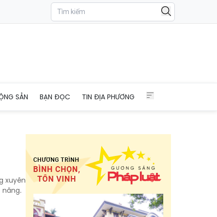
ỘNG SẢN
BẠN ĐỌC
TIN ĐỊA PHƯƠNG
ng xuyên
 năng.