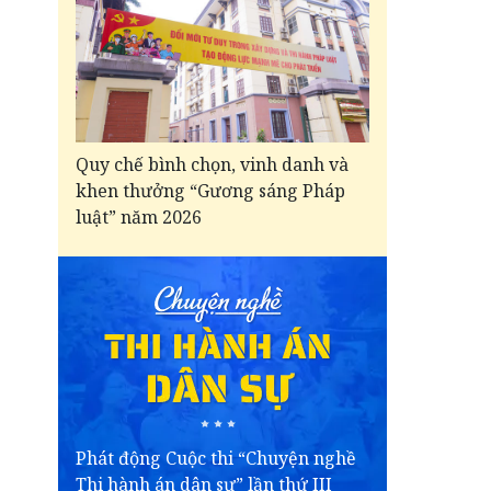
Quy chế bình chọn, vinh danh và
khen thưởng “Gương sáng Pháp
luật” năm 2026
Phát động Cuộc thi “Chuyện nghề
Thi hành án dân sự” lần thứ III