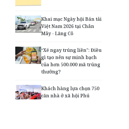
Động lực cho doanh
nghiệp nhà nước: Giải bài
toán thưởng vượt kế
Khai mạc Ngày hội Bán tải
hoạch
Việt Nam 2026 tại Chân
Mây - Lăng Cô
Phú Quốc - Thiên đường
lập nghiệp của người trẻ
“Xé ngay trúng liền”: Điều
toàn cầu
gì tạo nên sự minh bạch
của hơn 500.000 mã trúng
thưởng?
Khách hàng lựa chọn 750
căn nhà ở xã hội Phú
Cường Home – Phú Quý
trong hơn 3 giờ
Thông báo tìm người