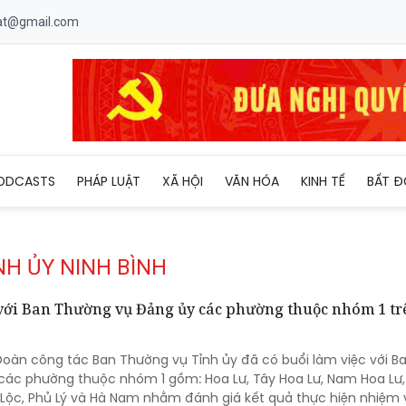
uat@gmail.com
ODCASTS
PHÁP LUẬT
XÃ HỘI
VĂN HÓA
KINH TẾ
BẤT Đ
NH ỦY NINH BÌNH
với Ban Thường vụ Đảng ủy các phường thuộc nhóm 1 tr
 Đoàn công tác Ban Thường vụ Tỉnh ủy đã có buổi làm việc với B
các phường thuộc nhóm 1 gồm: Hoa Lư, Tây Hoa Lư, Nam Hoa Lư
ỹ Lộc, Phủ Lý và Hà Nam nhằm đánh giá kết quả thực hiện nhiệm 