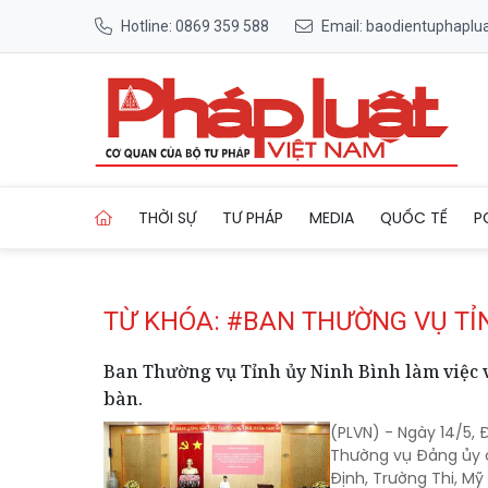
Hotline: 0869 359 588
Email: baodientuphapl
Trang chủ Tag
THỜI SỰ
TƯ PHÁP
MEDIA
QUỐC TẾ
P
TỪ KHÓA: #BAN THƯỜNG VỤ TỈ
Ban Thường vụ Tỉnh ủy Ninh Bình làm việc 
bàn.
(PLVN) - Ngày 14/5,
Thường vụ Đảng ủy 
Định, Trường Thi, M