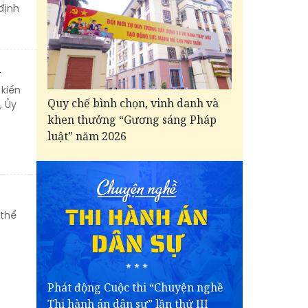
định
n
 kiến
Quy chế bình chọn, vinh danh và
, Ủy
khen thưởng “Gương sáng Pháp
luật” năm 2026
 thể
Phát động Cuộc thi “Chuyện nghề
Thi hành án dân sự” lần thứ III