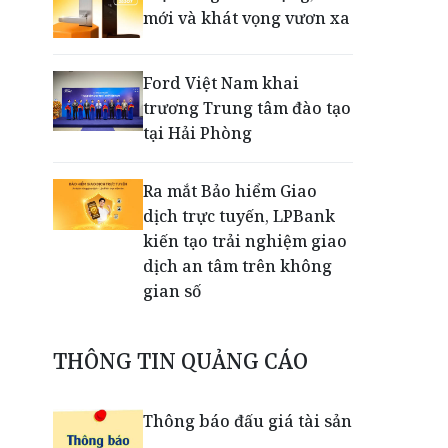
mới và khát vọng vươn xa
Ford Việt Nam khai
trương Trung tâm đào tạo
tại Hải Phòng
Ra mắt Bảo hiểm Giao
dịch trực tuyến, LPBank
kiến tạo trải nghiệm giao
dịch an tâm trên không
gian số
Dấu mốc khẳng định năng
THÔNG TIN QUẢNG CÁO
lực vận hành và thích ứng
của TCIT
Thông báo đấu giá tài sản