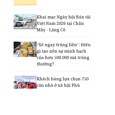
Động lực cho doanh
nghiệp nhà nước: Giải bài
toán thưởng vượt kế
Khai mạc Ngày hội Bán tải
hoạch
Việt Nam 2026 tại Chân
Mây - Lăng Cô
Phú Quốc - Thiên đường
lập nghiệp của người trẻ
“Xé ngay trúng liền”: Điều
toàn cầu
gì tạo nên sự minh bạch
của hơn 500.000 mã trúng
thưởng?
Khách hàng lựa chọn 750
căn nhà ở xã hội Phú
Cường Home – Phú Quý
trong hơn 3 giờ
Thông báo tìm người