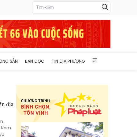
ỘNG SẢN
BẠN ĐỌC
TIN ĐỊA PHƯƠNG
ên địa
an
, Nam
vụ