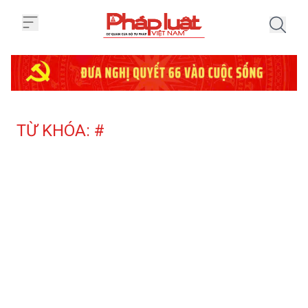
Trang chủ Tag
TỪ KHÓA: #