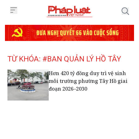
Trang chủ Tag
TỪ KHÓA: #BAN QUẢN LÝ HỒ TÂY
Hơn 420 tỷ đồng duy trì vệ sinh
môi trường phường Tây Hồ giai
đoạn 2026–2030