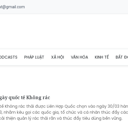
uat@gmail.com
ODCASTS
PHÁP LUẬT
XÃ HỘI
VĂN HÓA
KINH TẾ
BẤT Đ
gày quốc tế Không rác
tế Không rác thải được Liên Hợp Quốc chọn vào ngày 30/03 hà
, nhằm kêu gọi các quốc gia, tổ chức và cá nhân thúc đẩy cá
cải thiện quản lý rác thải rắn và thúc đẩy tiêu dùng bền vững.