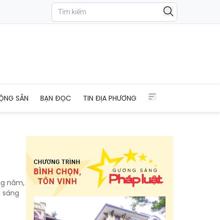
ỘNG SẢN
BẠN ĐỌC
TIN ĐỊA PHƯƠNG
ng năm,
c sáng