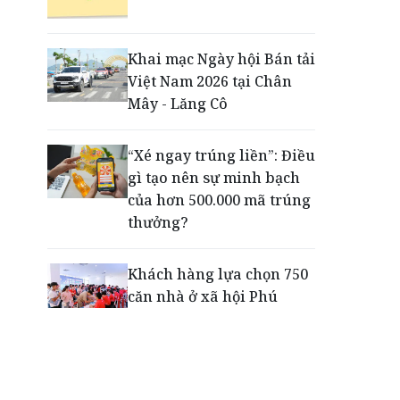
Công ty Thủy điện Quảng
Trị - từ an toàn công trình
Khai mạc Ngày hội Bán tải
đến an toàn vùng hạ du
Việt Nam 2026 tại Chân
Mây - Lăng Cô
Meracine 20 năm: Vững
nền tảng, mở lối tương lai
“Xé ngay trúng liền”: Điều
mới
gì tạo nên sự minh bạch
của hơn 500.000 mã trúng
thưởng?
Khách hàng lựa chọn 750
căn nhà ở xã hội Phú
Cường Home – Phú Quý
trong hơn 3 giờ
Thông báo tìm người