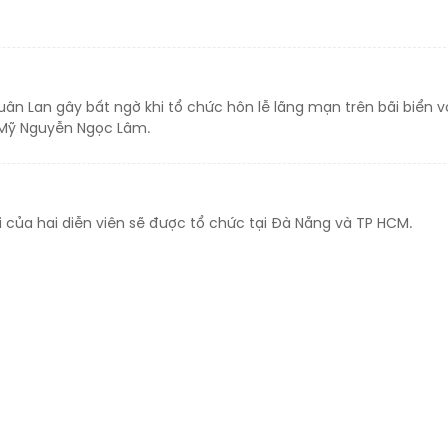
uân Lan gây bất ngờ khi tổ chức hôn lễ lãng mạn trên bãi biển v
 Mỹ Nguyễn Ngọc Lâm.
ới của hai diễn viên sẽ được tổ chức tại Đà Nẵng và TP HCM.