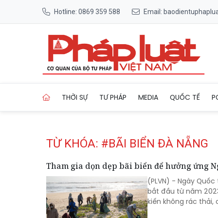
Hotline: 0869 359 588
Email: baodientuphapl
Trang chủ Tag
THỜI SỰ
TƯ PHÁP
MEDIA
QUỐC TẾ
P
TỪ KHÓA: #BÃI BIỂN ĐÀ NẴNG
Tham gia dọn dẹp bãi biển để hưởng ứng N
(PLVN) - Ngày Quốc 
bắt đầu từ năm 2023
kiến không rác thải, 