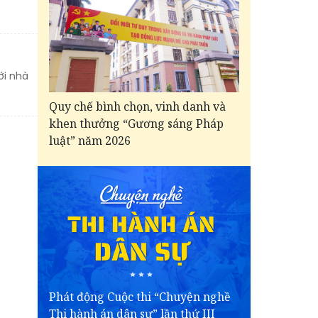
ới nhà
Quy chế bình chọn, vinh danh và
khen thưởng “Gương sáng Pháp
luật” năm 2026
Phát động Cuộc thi “Chuyện nghề
Thi hành án dân sự” lần thứ III