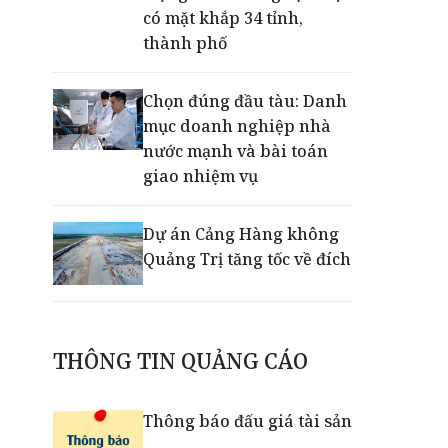
có mặt khắp 34 tỉnh,
thành phố
Chọn đúng đầu tàu: Danh
mục doanh nghiệp nhà
nước mạnh và bài toán
giao nhiệm vụ
Dự án Cảng Hàng không
Quảng Trị tăng tốc về đích
Nâng cao năng lực tư vấn
tiêu hóa cho dược sĩ Việt
THÔNG TIN QUẢNG CÁO
qua Workshop hợp tác
giữa Meracine và
Thông báo đấu giá tài sản
Pharmalink