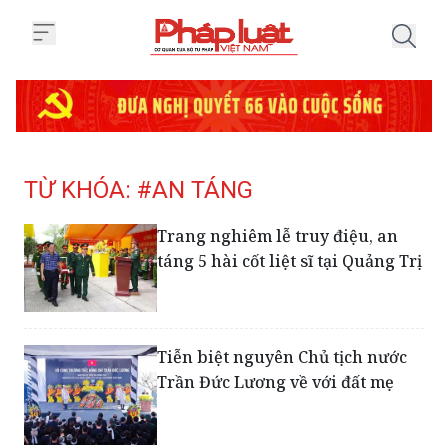
Trang chủ Tag
TỪ KHÓA: #AN TÁNG
Trang nghiêm lễ truy điệu, an
táng 5 hài cốt liệt sĩ tại Quảng Trị
Tiễn biệt nguyên Chủ tịch nước
Trần Đức Lương về với đất mẹ
Đưa linh cữu nguyên Chủ tịch