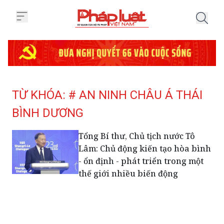
Trang chủ Tag
TỪ KHÓA: # AN NINH CHÂU Á THÁI
BÌNH DƯƠNG
Tổng Bí thư, Chủ tịch nước Tô
Lâm: Chủ động kiến tạo hòa bình
- ổn định - phát triển trong một
thế giới nhiều biến động