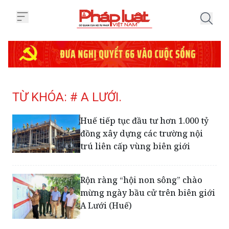
Trang chủ Tag
TỪ KHÓA: # A LƯỚI.
Huế tiếp tục đầu tư hơn 1.000 tỷ
đồng xây dựng các trường nội
trú liên cấp vùng biên giới
Rộn ràng “hội non sông” chào
mừng ngày bầu cử trên biên giới
A Lưới (Huế)