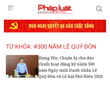
Trang chủ Tag
TỪ KHÓA: #300 NĂM LÊ QUÝ ĐÔN
Hưng Yên: Chuẩn bị chu đáo
chuỗi hoạt động kỷ niệm 300
năm Ngày sinh Danh nhân Lê
Quý Đôn và Lễ hội Phố Hiến 2026