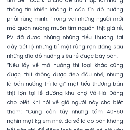
phải rùng mình. Trong vai những người mới
mở quán nướng muốn tìm nguồn thịt giá rẻ,
PV đã được những những tiểu thương tại
đây tiết lộ những bí mật rùng rợn đằng sau
những đĩa đồ nướng siêu rẻ được bày bán.
“Nếu lấy về mở nướng thì loại khác cũng
được, thịt không được đẹp đâu nhé, nhưng
là bán nướng thì lo gì” một tiểu thương bán
thịt lợn tại lề đường khu chợ Vồ-Hà Đông
cho biết. Khi hỏi về giá người này cho biết
thêm: “Cũng còn tùy nhưng tầm 40-50
nghìn một kg em nhé, đa số là do bán không
hết nên chị để đông lạnh nên mới có giá vậy
thôi”.