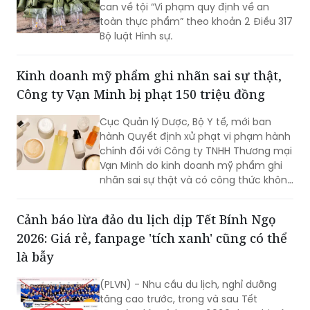
Bộ luật Hình sự.
Kinh doanh mỹ phẩm ghi nhãn sai sự thật,
Công ty Vạn Minh bị phạt 150 triệu đồng
Cục Quản lý Dược, Bộ Y tế, mới ban
hành Quyết định xử phạt vi phạm hành
chính đối với Công ty TNHH Thương mại
Vạn Minh do kinh doanh mỹ phẩm ghi
nhãn sai sự thật và có công thức không
đúng với hồ sơ công bố.
Cảnh báo lừa đảo du lịch dịp Tết Bính Ngọ
2026: Giá rẻ, fanpage 'tích xanh' cũng có thể
là bẫy
(PLVN) - Nhu cầu du lịch, nghỉ dưỡng
tăng cao trước, trong và sau Tết
Nguyên đán Bính Ngọ 2026 đang bị các
đối tượng tội phạm lợi dụng để lừa đảo,
chiếm đoạt tài sản. Trước tình hình đó,