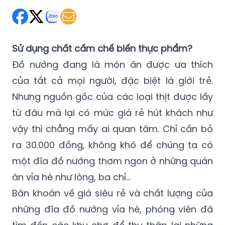
Sử dụng chất cấm chế biến thực phẩm?
Đồ nướng đang là món ăn được ưa thích
của tất cả mọi người, đặc biệt là giới trẻ.
Nhưng nguồn gốc của các loại thịt được lấy
từ đâu mà lại có mức giá rẻ hút khách như
vậy thì chẳng mấy ai quan tâm. Chỉ cần bỏ
ra 30.000 đồng, không khó để chúng ta có
một đĩa đồ nướng thơm ngon ở những quán
ăn vỉa hè như lòng, ba chỉ…
Băn khoăn về giá siêu rẻ và chất lượng của
những đĩa đồ nướng vỉa hè, phóng viên đã
tìm đến các khu chợ để thu thập lại những
thông tin khiến không ít các tín đồ nướng