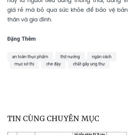
thân và gia đình.
Đặng Thêm
an toàn thực phẩm
thịt nướng
ngăn cách
mục sở thị
che đậy
chất gây ung thư
TIN CÙNG CHUYÊN MỤC