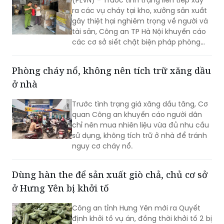
tài sản, Công an TP Hà Nội khuyến cáo
các cơ sở siết chặt biện pháp phòng
cháy, chữa cháy, nhất là trong bối cảnh
miền Bắc bước vào cao điểm nắng
Phòng cháy nổ, không nên tích trữ xăng dầu
nóng, nhu cầu sử dụng điện tăng cao.
ở nhà
Trước tình trạng giá xăng dầu tăng, Cơ
quan Công an khuyến cáo người dân
chỉ nên mua nhiên liệu vừa đủ nhu cầu
sử dụng, không tích trữ ở nhà để tránh
nguy cơ cháy nổ.
Dùng hàn the để sản xuất giò chả, chủ cơ sở
ở Hưng Yên bị khởi tố
Công an tỉnh Hưng Yên mới ra Quyết
định khởi tố vụ án, đồng thời khởi tố 2 bị
can về tội “Vi phạm quy định về an
toàn thực phẩm” theo khoản 2 Điều 317