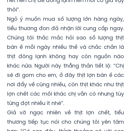
Ngỏ ý muốn mua số lượng lớn hàng ngày,
tiểu thương đon đả nhận lời cung cấp ngay.
Chúng tôi thắc mắc hỏi sao số lượng thịt
bán ế mỗi ngày nhiều thế và chắc chắn là
thịt đông lạnh không hay còn nguồn nào
khác nữa. Người này thẳng thắn tiết lộ: “Chị
sẽ đi gom cho em, ở đây thịt lợn bán ế các
nơi đẩy về cũng nhiều, còn thịt khác như thịt
lợn chết các mối khác chị vẫn có nhưng tùy
từng đợt nhiều ít nhé”.
Giả vờ ngạc nhiên về thịt lợn chết, tiểu
thương tiếp tục nói cho chúng tôi yên tâm
hơn: “Có sao đâu, thỉnh thoảng có vài con
chết, mổ thịt ra cho vào tủ đông bảo quản