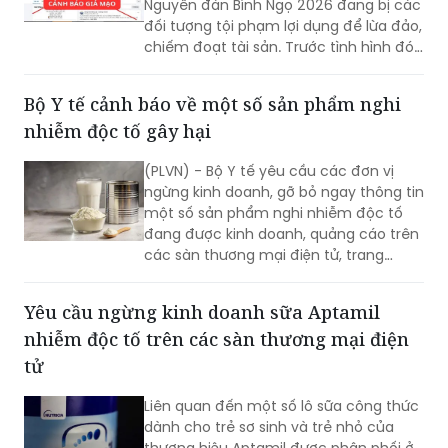
Bộ Công an đã phát đi cảnh báo, đề
nghị các tổ chức, cá nhân và người dân
Bộ Y tế cảnh báo về một số sản phẩm nghi
nâng cao tinh thần cảnh giác, chủ
nhiễm độc tố gây hại
động phòng ngừa.
(PLVN) - Bộ Y tế yêu cầu các đơn vị
ngừng kinh doanh, gỡ bỏ ngay thông tin
một số sản phẩm nghi nhiễm độc tố
đang được kinh doanh, quảng cáo trên
các sàn thương mại điện tử, trang
mạng xã hội tại Việt Nam.
Yêu cầu ngừng kinh doanh sữa Aptamil
nhiễm độc tố trên các sàn thương mại điện
tử
Liên quan đến một số lô sữa công thức
dành cho trẻ sơ sinh và trẻ nhỏ của
thương hiệu Aptamil được phân phối ở
Vương quốc Anh và châu Âu đang bị
thu hồi khẩn cấp, do lo ngại về khả