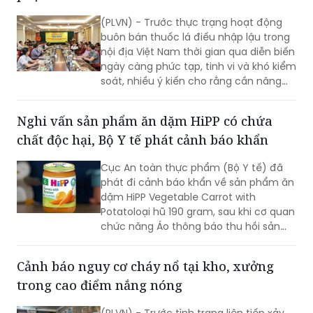
buôn bán thuốc lá điếu nhập lậu trong
nội địa Việt Nam thời gian qua diễn biến
ngày càng phức tạp, tinh vi và khó kiểm
soát, nhiều ý kiến cho rằng cần nâng
mức xử phạt vi phạm hành chính nhằm
tăng tính răn đe.
Nghi vấn sản phẩm ăn dặm HiPP có chứa
chất độc hại, Bộ Y tế phát cảnh báo khẩn
Cục An toàn thực phẩm (Bộ Y tế) đã
phát đi cảnh báo khẩn về sản phẩm ăn
dặm HiPP Vegetable Carrot with
Potatoloại hũ 190 gram, sau khi cơ quan
chức năng Áo thông báo thu hồi sản
phẩm do nghi ngờ có chứa chất độc
hại.
Cảnh báo nguy cơ cháy nổ tại kho, xưởng
trong cao điểm nắng nóng
(PLVN) - Trước tình trạng liên tiếp xảy
ra các vụ cháy tại kho, xưởng sản xuất
gây thiệt hại nghiêm trọng về người và