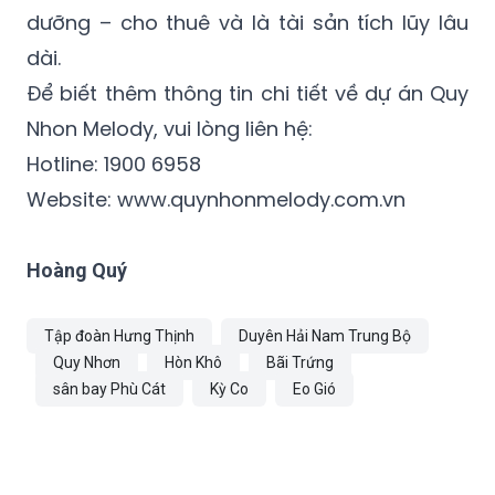
dưỡng – cho thuê và là tài sản tích lũy lâu
dài.
Để biết thêm thông tin chi tiết về dự án Quy
Nhon Melody, vui lòng liên hệ:
Hotline: 1900 6958
Website: www.quynhonmelody.com.vn
Hoàng Quý
Tập đoàn Hưng Thịnh
Duyên Hải Nam Trung Bộ
Quy Nhơn
Hòn Khô
Bãi Trứng
sân bay Phù Cát
Kỳ Co
Eo Gió