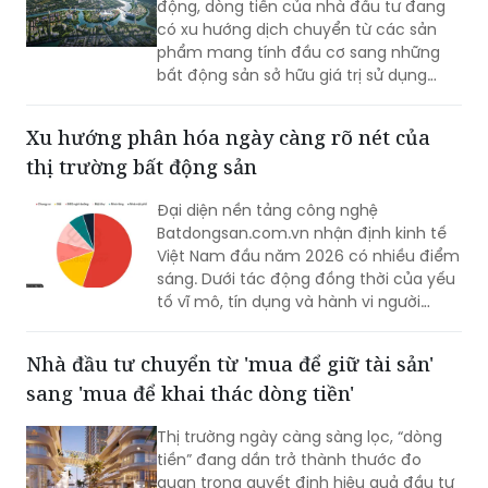
động, dòng tiền của nhà đầu tư đang
có xu hướng dịch chuyển từ các sản
phẩm mang tính đầu cơ sang những
bất động sản sở hữu giá trị sử dụng
thực. Tại khu vực phía Nam TP Nha
Trang, dự án Charmora City được giới
Xu hướng phân hóa ngày càng rõ nét của
thiệu là điểm đến mới nhờ yếu tố pháp
thị trường bất động sản
lý rõ ràng và khả năng đáp ứng nhu cầu
an cư.
Đại diện nền tảng công nghệ
Batdongsan.com.vn nhận định kinh tế
Việt Nam đầu năm 2026 có nhiều điểm
sáng. Dưới tác động đồng thời của yếu
tố vĩ mô, tín dụng và hành vi người
mua, xu hướng phân hóa của thị trường
bất động sản ngày càng rõ nét.
Nhà đầu tư chuyển từ 'mua để giữ tài sản'
sang 'mua để khai thác dòng tiền'
Thị trường ngày càng sàng lọc, “dòng
tiền” đang dần trở thành thước đo
quan trọng quyết định hiệu quả đầu tư