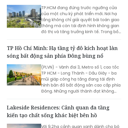
TP.HCM đang đứng trước ngưỡng cửa
của một chu kỳ phát triển mới. Nơi hạ
tầng không chỉ giải quyết bài toán giao
thông mà còn tái định hình không gian
đô thị và tăng trưởng kinh tế. Trong bối
cảnh đó, Ga Thủ Thiêm cùng đề xuất
mô hình TOD 5.0 từ SonKim Land được
TP Hồ Chí Minh: Hạ tầng tỷ đô kích hoạt làn
kỳ vọng sẽ trở thành cú hích cho một
sóng bất động sản phía Đông bùng nổ
cực tăng trưởng mới của thành phố.
(PLVN) - Vành đai 3, Metro số 1, cao tốc
TP HCM - Long Thành - Dầu Giây - ba
mũi giáp công hạ tầng đang tái định
hình bản đồ bất động sản cao cấp phía
Đông. Những người thành đạt không
chờ thị trường xác nhận - họ sẽ đi
trước một bước, trước khi những người
Lakeside Residences: Cảnh quan đa tầng
khác nhận ra.
kiến tạo chất sống khác biệt bên hồ
Với 9,2ha cảnh quan xanh dành cho bộ