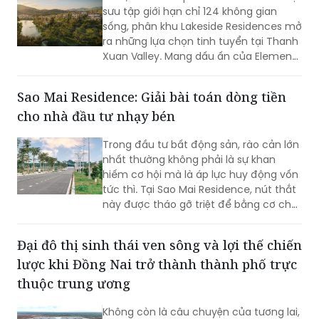
sưu tập giới hạn chỉ 124 không gian
sống, phân khu Lakeside Residences mở
ra những lựa chọn tinh tuyển tại Thanh
Xuan Valley. Mang dấu ấn của Element
Design Studio (Singapore), nơi đây tôn
vinh vẻ đẹp của những “ngôi nhà ẩn
Sao Mai Residence: Giải bài toán dòng tiền
dưới tán thông cổ thụ” bằng trải
cho nhà đầu tư nhạy bén
nghiệm đa tầng và chuẩn mực resort-
living quốc tế.
Trong đầu tư bất động sản, rào cản lớn
nhất thường không phải là sự khan
hiếm cơ hội mà là áp lực huy động vốn
tức thì. Tại Sao Mai Residence, nút thắt
này được tháo gỡ triệt để bằng cơ chế
đòn bẩy thông minh, giúp nhà đầu tư
biến cơ hội thành tài sản thực thông
Đại đô thị sinh thái ven sông và lợi thế chiến
qua lộ trình tài chính linh hoạt.
lược khi Đồng Nai trở thành thành phố trực
thuộc trung ương
Không còn là câu chuyện của tương lai,