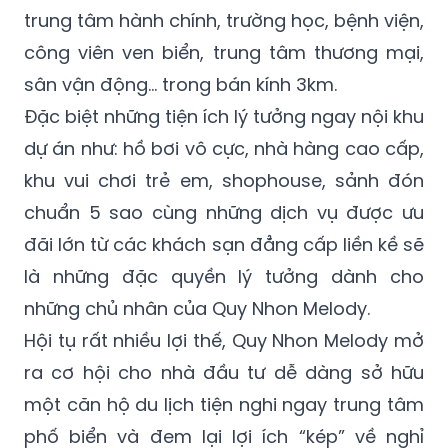
trung tâm hành chính, trường học, bệnh viện,
công viên ven biển, trung tâm thương mại,
sân vận động… trong bán kính 3km.
Đặc biệt những tiện ích lý tưởng ngay nội khu
dự án như: hồ bơi vô cực, nhà hàng cao cấp,
khu vui chơi trẻ em, shophouse, sảnh đón
chuẩn 5 sao cùng những dịch vụ được ưu
đãi lớn từ các khách sạn đẳng cấp liền kề sẽ
là những đặc quyền lý tưởng dành cho
những chủ nhân của Quy Nhon Melody.
Hội tụ rất nhiều lợi thế, Quy Nhon Melody mở
ra cơ hội cho nhà đầu tư dễ dàng sở hữu
một căn hộ du lịch tiện nghi ngay trung tâm
phố biển và đem lại lợi ích “kép” về nghỉ