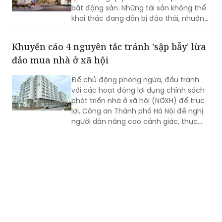
bất động sản. Những tài sản không thể
khai thác đang dần bị đào thải, nhường
chỗ cho các sản phẩm vừa sở hữu giá
trị tích lũy, vừa tạo ra nguồn thu thực.
Khuyến cáo 4 nguyên tắc tránh 'sập bẫy' lừa
Trong xu hướng đó, tổ hợp căn hộ
đảo mua nhà ở xã hội
Newtown Diamond càng trở nên thu
hút sự quan tâm của các nhà đầu tư.
Để chủ động phòng ngừa, đấu tranh
với các hoạt động lợi dụng chính sách
phát triển nhà ở xã hội (NƠXH) để trục
lợi, Công an Thành phố Hà Nội đề nghị
người dân nâng cao cảnh giác, thực
hiện nghiêm 4 nội dung...