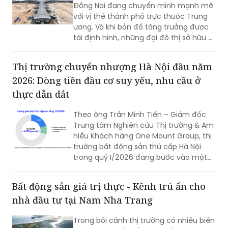
Đồng Nai đang chuyển mình mạnh mẽ
với vị thế thành phố trực thuộc Trung
ương. Và khi bản đồ tăng trưởng được
tái định hình, những đại đô thị sở hữu vị
trí chiến lược, quỹ đất lớn và hệ sinh
thái hoàn chỉnh sẽ trở thành tâm điểm
Thị trường chuyển nhượng Hà Nội đầu năm
thu hút an cư và tăng trưởng bền vững.
2026: Dòng tiền đầu cơ suy yếu, nhu cầu ở
thực dẫn dắt
Theo ông Trần Minh Tiến – Giám đốc
Trung tâm Nghiên cứu Thị trường & Am
hiểu Khách hàng One Mount Group, thị
trường bất động sản thứ cấp Hà Nội
trong quý I/2026 đang bước vào một
nhịp điều chỉnh cần thiết, thị trường
đang dần được dẫn dắt bởi nhu cầu ở
Bất động sản giá trị thực - Kênh trú ẩn cho
thực và xu hướng lựa chọn sản phẩm
nhà đầu tư tại Nam Nha Trang
mang giá trị sử dụng bền vững.
Trong bối cảnh thị trường có nhiều biến