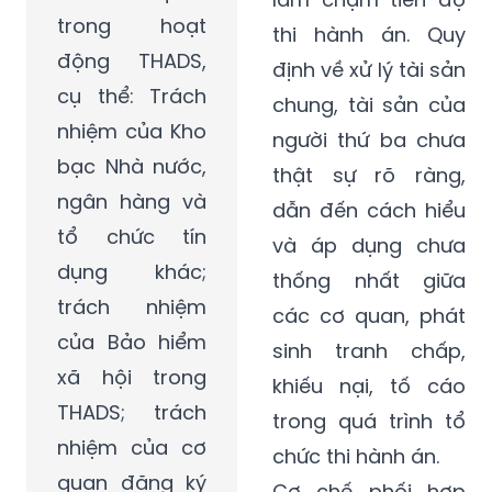
trong hoạt
thi hành án. Quy
động THADS,
định về xử lý tài sản
cụ thể: Trách
chung, tài sản của
nhiệm của Kho
người thứ ba chưa
bạc Nhà nước,
thật sự rõ ràng,
ngân hàng và
dẫn đến cách hiểu
tổ chức tín
và áp dụng chưa
dụng khác;
thống nhất giữa
trách nhiệm
các cơ quan, phát
của Bảo hiểm
sinh tranh chấp,
xã hội trong
khiếu nại, tố cáo
THADS; trách
trong quá trình tổ
nhiệm của cơ
chức thi hành án.
quan đăng ký
Cơ chế phối hợp