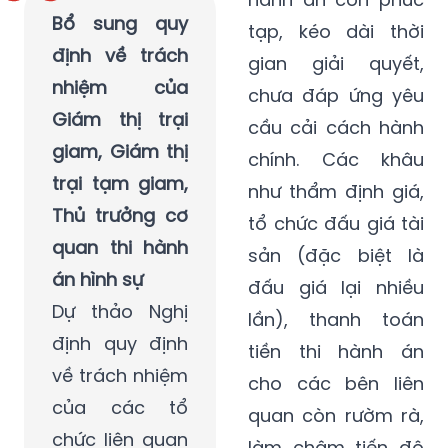
Bổ sung quy
tạp, kéo dài thời
định về trách
gian giải quyết,
nhiệm của
chưa đáp ứng yêu
Giám thị trại
cầu cải cách hành
giam, Giám thị
chính. Các khâu
trại tạm giam,
như thẩm định giá,
Thủ trưởng cơ
tổ chức đấu giá tài
quan thi hành
sản (đặc biệt là
án hình sự
đấu giá lại nhiều
Dự thảo Nghị
lần), thanh toán
định quy định
tiền thi hành án
về trách nhiệm
cho các bên liên
của các tổ
quan còn rườm rà,
chức liên quan
làm chậm tiến độ