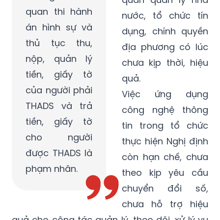
quan thi hành
nước, tổ chức tín
án hình sự và
dụng, chính quyền
thủ tục thu,
địa phương có lúc
nộp, quản lý
chưa kịp thời, hiệu
tiền, giấy tờ
quả.
của người phải
Việc ứng dụng
THADS và trả
công nghệ thông
tiền, giấy tờ
tin trong tổ chức
cho người
thực hiện Nghị định
được THADS là
còn hạn chế, chưa
phạm nhân.
theo kịp yêu cầu
chuyển đổi số,
chưa hỗ trợ hiệu
quả cho công tác quản lý, theo dõi, xử lý vụ