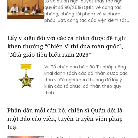
tổ về dự án Nghị quyết thay thế Nghị
quyết số 96/2019/QH14 về công tác
phòng, chống tội phạm và vi phạm
pháp luật, công tác của Viện kiểm sát
nhân dân, Tòa án nhân dân và công
tác thi hành án (Nghị quyết 96).
Lấy ý kiến đối với các cá nhân được đề nghị
khen thưởng “Chiến sĩ thi đua toàn quốc”,
“Nhà giáo tiêu biểu năm 2026”
Vụ Tổ chức cán bộ - Bộ Tư pháp công
khai danh sách các cá nhân được các
đơn vị đề nghị khen thưởng để lấy ý
kiến các tổ chức, cá nhân theo quy
định.
Phấn đấu mỗi cán bộ, chiến sĩ Quân đội là
một Báo cáo viên, tuyên truyền viên pháp
luật