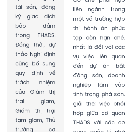
tài sản, đăng
liên ngành trong
ký giao dịch
một số trường hợp
bảo đảm
thi hành án phức
trong THADS.
tạp còn hạn chế,
Đồng thời, dự
nhất là đối với các
thảo Nghị định
vụ việc liên quan
cũng bổ sung
đến dự án bất
quy định về
động sản, doanh
trách nhiệm
nghiệp lâm vào
của Giám thị
tình trạng phá sản,
trại giam,
giải thể; việc phối
Giám thị trại
hợp giữa cơ quan
tạm giam, Thủ
THADS với các cơ
trưởng cơ
quan quản lý nhà