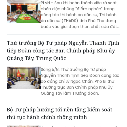
PLVN - Sau khi hoàn thành việc rà soát,
nhận diện những "điểm nghẽn" trong
công tác thi hành án dân sự, Thi hành
án dân sự (THADS) tỉnh Phú Thọ đang
bước vào giai đoạn then chốt của đợt
cao điểm với trọng tâm giải phóng
điểm nghẽn, khơi thông tiến độ và tạo
Thứ trưởng Bộ Tư pháp Nguyễn Thanh Tịnh
động lực để tăng tốc hoàn thành các
tiếp Đoàn công tác Ban Chính pháp Khu ủy
chỉ tiêu, nhiệm vụ năm 2026.
Quảng Tây, Trung Quốc
Sáng 5/8, Thứ trưởng Bộ Tư pháp
Nguyễn Thanh Tịnh tiếp Đoàn công tác
do đồng chí Lý Ngọc Chấn, Phó Bí thư
Thường trực Ban Chính pháp Khu ủy
Quảng Tây làm Trưởng đoàn.
Bộ Tư pháp hướng tới nền tảng kiểm soát
thủ tục hành chính thông minh