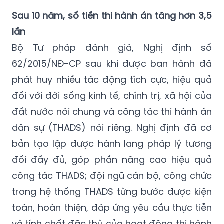
Sau 10 năm, số tiền thi hành án tăng hơn 3,5
lần
Bộ Tư pháp đánh giá, Nghị định số
62/2015/NĐ-CP sau khi được ban hành đã
phát huy nhiều tác động tích cực, hiệu quả
đối với đời sống kinh tế, chính trị, xã hội của
đất nước nói chung và công tác thi hành án
dân sự (THADS) nói riêng. Nghị định đã cơ
bản tạo lập được hành lang pháp lý tương
đối đầy đủ, góp phần nâng cao hiệu quả
công tác THADS; đội ngũ cán bộ, công chức
trong hệ thống THADS từng bước được kiện
toàn, hoàn thiện, đáp ứng yêu cầu thực tiễn
và tính chất đặc thù của hoạt động thi hành