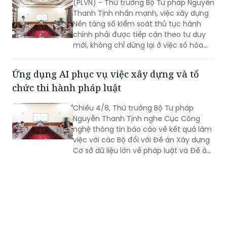
(PLVN) - Thứ trưởng Bộ Tư pháp Nguyễn
Thanh Tịnh nhấn mạnh, việc xây dựng
Nền tảng số kiểm soát thủ tục hành
chính phải được tiếp cận theo tư duy
mới, không chỉ dừng lại ở việc số hóa
các quy trình, biểu mẫu hay thay thế
một số thao tác thủ công bằng công
Ứng dụng AI phục vụ việc xây dựng và tổ
nghệ, mà phải hướng tới xây dựng một
chức thi hành pháp luật
nền tảng thực sự thông minh, chủ
động, dựa trên dữ liệu và tạo ra giá trị
Chiều 4/8, Thứ trưởng Bộ Tư pháp
gia tăng cho công tác quản lý nhà
Nguyễn Thanh Tịnh nghe Cục Công
nước.
nghệ thông tin báo cáo về kết quả làm
việc với các Bộ đối với Đề án Xây dựng
Cơ sở dữ liệu lớn về pháp luật và Đề án
Ứng dụng trí tuệ nhân tạo trong xây
dựng và tổ chức thi hành pháp luật
trình Thủ tướng Chính phủ.