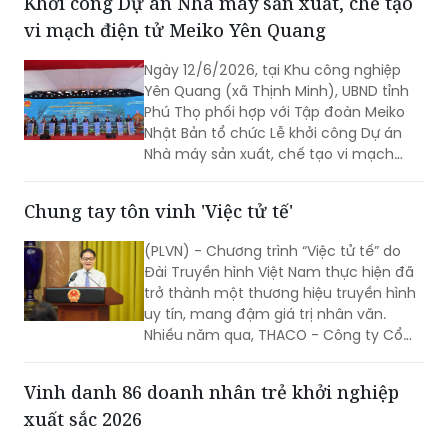
Ngày 12/6/2026, tại Khu công nghiệp
Yên Quang (xã Thịnh Minh), UBND tỉnh
Phú Thọ phối hợp với Tập đoàn Meiko
Nhật Bản tổ chức Lễ khởi công Dự án
Nhà máy sản xuất, chế tạo vi mạch
điện tử Meiko Yên Quang. Phó Thủ
tướng Hồ Quốc Dũng dự và phát biểu
Chung tay tôn vinh 'Việc tử tế'
tại buổi lễ.
(PLVN) - Chương trình “Việc tử tế” do
Đài Truyền hình Việt Nam thực hiện đã
trở thành một thương hiệu truyền hình
uy tín, mang đậm giá trị nhân văn.
Nhiều năm qua, THACO - Công ty Cổ
phần Tập đoàn Trường Hải đồng hành
cùng VTV với mong muốn lan tỏa
Vinh danh 86 doanh nhân trẻ khởi nghiệp
những hành động đẹp, những tấm
xuất sắc 2026
gương đẹp trong xã hội...
(PLVN) - Ngày 10/6, tại TP Hải Phòng,
Trung ương Hội Liên hiệp thanh niên Việt