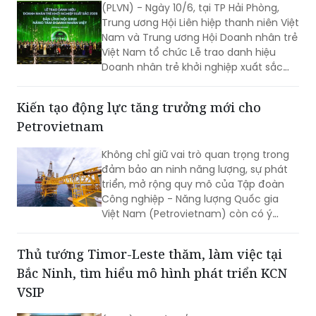
Nam và Trung ương Hội Doanh nhân trẻ
Việt Nam tổ chức Lễ trao danh hiệu
Doanh nhân trẻ khởi nghiệp xuất sắc
2026.
Kiến tạo động lực tăng trưởng mới cho
Petrovietnam
Không chỉ giữ vai trò quan trọng trong
đảm bảo an ninh năng lượng, sự phát
triển, mở rộng quy mô của Tập đoàn
Công nghiệp - Năng lượng Quốc gia
Việt Nam (Petrovietnam) còn có ý
nghĩa quyết định tới mục tiêu tăng
trưởng cao của nền kinh tế.
Thủ tướng Timor-Leste thăm, làm việc tại
Bắc Ninh, tìm hiểu mô hình phát triển KCN
VSIP
(PLVN) - Chiều 8/6, tại Khu công nghiệp
VSIP, ông Lê Xuân Lợi, Phó Chủ tịch UBND
tỉnh Bắc Ninh chủ trì hội nghị tiếp đoàn