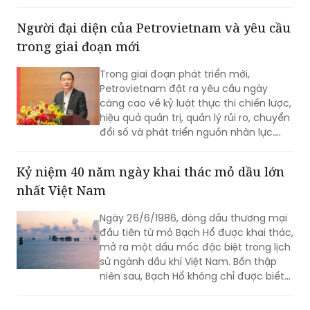
trong giai đoạn mới
Trong giai đoạn phát triển mới,
Petrovietnam đặt ra yêu cầu ngày
càng cao về kỷ luật thực thi chiến lược,
hiệu quả quản trị, quản lý rủi ro, chuyển
đổi số và phát triển nguồn nhân lực.
Trong tổng thể đó, đội ngũ Người đại
diện giữ vai trò quan trọng, góp phần
Kỷ niệm 40 năm ngày khai thác mỏ dầu lớn
đưa các định hướng lớn của Tập đoàn
nhất Việt Nam
đi vào thực tiễn hoạt động tại doanh
nghiệp.
Ngày 26/6/1986, dòng dầu thương mại
đầu tiên từ mỏ Bạch Hổ được khai thác,
mở ra một dấu mốc đặc biệt trong lịch
sử ngành dầu khí Việt Nam. Bốn thập
niên sau, Bạch Hổ không chỉ được biết
đến là mỏ dầu lớn nhất cả nước, mà
còn trở thành biểu tượng của tầm nhìn
C.P. Việt Nam đồng hành cùng IPVS 2026, góp
chiến lược, năng lực khoa học - công
phần nâng chuẩn chăn nuôi heo bền vững
nghệ và khát vọng làm chủ biển của