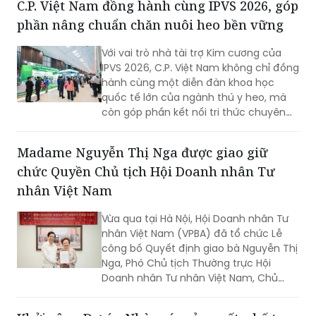
người Việt Nam.
Với vai trò nhà tài trợ Kim cương của
IPVS 2026, C.P. Việt Nam không chỉ đồng
hành cùng một diễn đàn khoa học
quốc tế lớn của ngành thú y heo, mà
còn góp phần kết nối tri thức chuyên
môn với thực tiễn chăn nuôi tại Việt
Nam. Thông qua hội thảo vệ tinh, gian
Madame Nguyễn Thị Nga được giao giữ
hàng triển lãm và các nghiên cứu được
chức Quyền Chủ tịch Hội Doanh nhân Tư
giới thiệu tại hội nghị, doanh nghiệp tiếp
tục khẳng định định hướng phát triển
nhân Việt Nam
chăn nuôi theo hướng an toàn sinh
học, phòng bệnh chủ động và bền
Vừa qua tại Hà Nội, Hội Doanh nhân Tư
vững.
nhân Việt Nam (VPBA) đã tổ chức Lễ
công bố Quyết định giao bà Nguyễn Thị
Nga, Phó Chủ tịch Thường trực Hội
Doanh nhân Tư nhân Việt Nam, Chủ
tịch Tập đoàn BRG, giữ chức vụ Quyền
Chủ tịch Hội Doanh nhân Tư nhân Việt
Khởi công Dự án Nhà máy sản xuất, chế tạo
Nam.
vi mạch điện tử Meiko Yên Quang