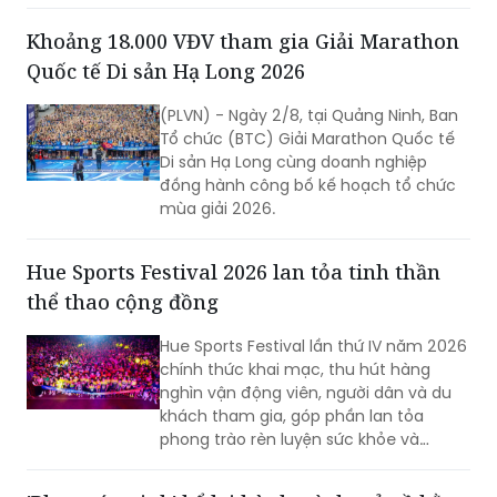
Khoảng 18.000 VĐV tham gia Giải Marathon
Quốc tế Di sản Hạ Long 2026
(PLVN) - Ngày 2/8, tại Quảng Ninh, Ban
Tổ chức (BTC) Giải Marathon Quốc tế
Di sản Hạ Long cùng doanh nghiệp
đồng hành công bố kế hoạch tổ chức
mùa giải 2026.
Hue Sports Festival 2026 lan tỏa tinh thần
thể thao cộng đồng
Hue Sports Festival lần thứ IV năm 2026
chính thức khai mạc, thu hút hàng
nghìn vận động viên, người dân và du
khách tham gia, góp phần lan tỏa
phong trào rèn luyện sức khỏe và
quảng bá hình ảnh TP Huế năng động,
giàu bản sắc.