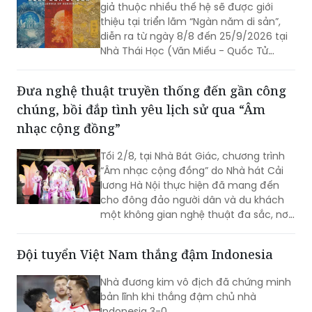
giả thuộc nhiều thế hệ sẽ được giới
thiệu tại triển lãm “Ngàn năm di sản”,
diễn ra từ ngày 8/8 đến 25/9/2026 tại
Nhà Thái Học (Văn Miếu - Quốc Tử
Giám, Hà Nội). Sự kiện nằm trong chuỗi
hoạt động kỷ niệm 950 năm Quốc Tử
Đưa nghệ thuật truyền thống đến gần công
Giám (1076-2026), đồng thời hướng tới
chúng, bồi đắp tình yêu lịch sử qua “Âm
kỷ niệm 81 năm Ngày Quốc khánh nước
Cộng hòa xã hội chủ nghĩa Việt Nam
nhạc cộng đồng”
(02/9/1945 - 02/9/2026).
Tối 2/8, tại Nhà Bát Giác, chương trình
“Âm nhạc cộng đồng” do Nhà hát Cải
lương Hà Nội thực hiện đã mang đến
cho đông đảo người dân và du khách
một không gian nghệ thuật đa sắc, nơi
những làn điệu cải lương, ca cổ, tân cổ
và các tiết mục múa hòa quyện trong
Đội tuyển Việt Nam thắng đậm Indonesia
không gian của phố đi bộ hồ Hoàn
Kiếm. Đặc biệt, chương trình có sự giao
Nhà đương kim vô địch đã chứng minh
lưu của các nghệ sĩ đến từ phương
bản lĩnh khi thắng đậm chủ nhà
Nam, góp phần tạo nên cuộc gặp gỡ
Indonesia 3-0.