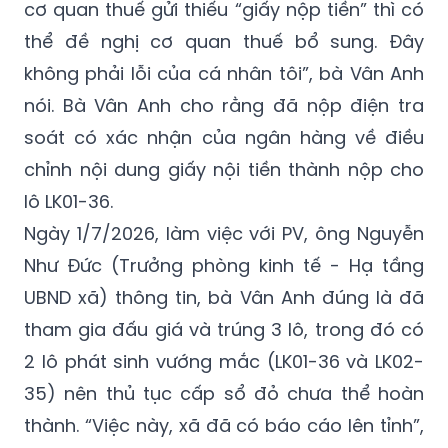
cơ quan thuế gửi thiếu “giấy nộp tiền” thì có
thể đề nghị cơ quan thuế bổ sung. Đây
không phải lỗi của cá nhân tôi”, bà Vân Anh
nói. Bà Vân Anh cho rằng đã nộp điện tra
soát có xác nhận của ngân hàng về điều
chỉnh nội dung giấy nội tiền thành nộp cho
lô LK01-36.
Ngày 1/7/2026, làm việc với PV, ông Nguyễn
Như Đức (Trưởng phòng kinh tế - Hạ tầng
UBND xã) thông tin, bà Vân Anh đúng là đã
tham gia đấu giá và trúng 3 lô, trong đó có
2 lô phát sinh vướng mắc (LK01-36 và LK02-
35) nên thủ tục cấp sổ đỏ chưa thể hoàn
thành. “Việc này, xã đã có báo cáo lên tỉnh”,