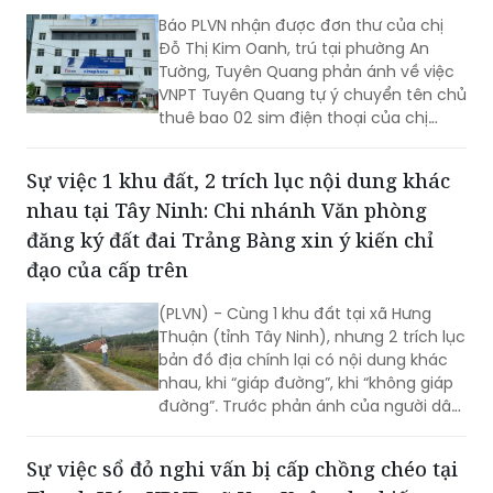
Báo PLVN nhận được đơn thư của chị
Đỗ Thị Kim Oanh, trú tại phường An
Tường, Tuyên Quang phản ánh về việc
VNPT Tuyên Quang tự ý chuyển tên chủ
thuê bao 02 sim điện thoại của chị
sang người khác mà chị không hay biết.
Sự việc 1 khu đất, 2 trích lục nội dung khác
nhau tại Tây Ninh: Chi nhánh Văn phòng
đăng ký đất đai Trảng Bàng xin ý kiến chỉ
đạo của cấp trên
(PLVN) - Cùng 1 khu đất tại xã Hưng
Thuận (tỉnh Tây Ninh), nhưng 2 trích lục
bản đồ địa chính lại có nội dung khác
nhau, khi “giáp đường”, khi “không giáp
đường”. Trước phản ánh của người dân,
Chi nhánh Văn phòng đăng ký đất đai
(CNVPĐKĐĐ) Trảng Bàng đã có văn
Sự việc sổ đỏ nghi vấn bị cấp chồng chéo tại
bản trả lời và hiện đang xin ý kiến chỉ