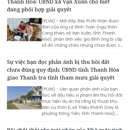
Thanh Hóa: UBND xã Vạn Xuân cho biết
đạo của cấp trên.
đang phối hợp giải quyết
(PLVN) - Mới đây, Báo PLVN nhận được
đơn của ông Lê Đình Toán (ngụ thôn
Cang Khèn, xã Vạn Xuân, tỉnh Thanh
Hóa), phản ánh việc gia đình ông bị cấp
sổ đỏ chồng chéo nhưng chưa được cơ
quan thẩm quyền giải quyết dứt điểm.
Sự việc bạn đọc phản ánh bị thu hồi đất
chưa đúng quy định: UBND tỉnh Thanh Hóa
giao Thanh tra tỉnh tham mưu giải quyết
(PLVN) - Liên quan phản ánh của bạn
đọc về dấu hiệu vi phạm khi thu hồi đất
thực hiện dự án hạ tầng kỹ thuật khu
dân cư thôn 5, xã Thiệu Khánh (nay là
phường Đông Tiến, tỉnh Thanh Hóa);
UBND tỉnh Thanh Hóa đã có Văn bản
22800/UBND-TDNC ngày 22/12/2025,