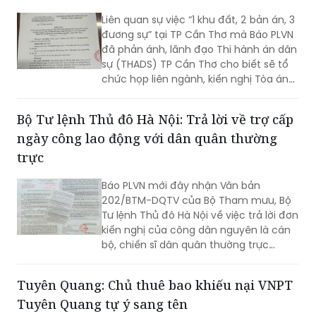
Liên quan sự việc “1 khu đất, 2 bản án, 3
đương sự” tại TP Cần Thơ mà Báo PLVN
đã phản ánh, lãnh đạo Thi hành án dân
sự (THADS) TP Cần Thơ cho biết sẽ tổ
chức họp liên ngành, kiến nghị Tòa án
và VKSND tìm hướng xử lý do hai bản án
có sự ràng buộc và chồng chéo quyền,
Bộ Tư lệnh Thủ đô Hà Nội: Trả lời về trợ cấp
nghĩa vụ.
ngày công lao động với dân quân thường
trực
Báo PLVN mới đây nhận Văn bản
202/BTM-DQTV của Bộ Tham mưu, Bộ
Tư lệnh Thủ đô Hà Nội về việc trả lời đơn
kiến nghị của công dân nguyên là cán
bộ, chiến sĩ dân quân thường trực
(DQTT) phường Xuân Phương.
Tuyên Quang: Chủ thuê bao khiếu nại VNPT
Tuyên Quang tự ý sang tên