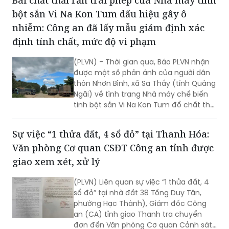
Bãi chất thải rắn trái phép của Nhà máy tinh
giao Thanh tra tỉnh nghiên cứu nội
bột sắn Vi Na Kon Tum dấu hiệu gây ô
dung, các hồ sơ tài liệu và chỉ đạo của
UBND tỉnh trước đó để tham mưu xử lý,
nhiễm: Công an đã lấy mẫu giám định xác
giải quyết đơn, trả lời Báo PLVN và báo
định tính chất, mức độ vi phạm
cáo Chủ tịch UBND tỉnh trước
20/1/2026.
(PLVN) - Thời gian qua, Báo PLVN nhận
được một số phản ánh của người dân
thôn Nhơn Bình, xã Sa Thầy (tỉnh Quảng
Ngãi) về tình trạng Nhà máy chế biến
tinh bột sắn Vi Na Kon Tum đổ chất thải
rắn trái phép ra môi trường, gây ô
nhiễm ảnh hưởng trực tiếp đến đời
Sự việc “1 thửa đất, 4 sổ đỏ” tại Thanh Hóa:
sống sinh hoạt của các hộ dân xung
Văn phòng Cơ quan CSĐT Công an tỉnh được
quanh. Trước đó, DN này đã từng bị cơ
quan chức năng xử phạt hành chính vì
giao xem xét, xử lý
vi phạm trong lĩnh vực bảo vệ môi
trường.
(PLVN) Liên quan sự việc “1 thửa đất, 4
sổ đỏ” tại nhà đất 38 Tống Duy Tân,
phường Hạc Thành), Giám đốc Công
an (CA) tỉnh giao Thanh tra chuyển
đơn đến Văn phòng Cơ quan Cảnh sát