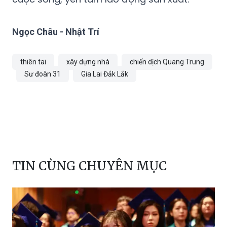
Ngọc Châu - Nhật Trí
thiên tai
xây dựng nhà
chiến dịch Quang Trung
Sư đoàn 31
Gia Lai Đắk Lắk
TIN CÙNG CHUYÊN MỤC