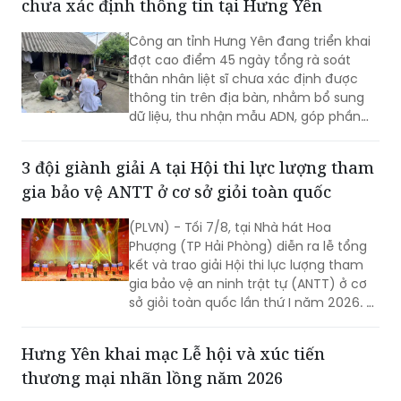
chưa xác định thông tin tại Hưng Yên
Công an tỉnh Hưng Yên đang triển khai
đợt cao điểm 45 ngày tổng rà soát
thân nhân liệt sĩ chưa xác định được
thông tin trên địa bàn, nhằm bổ sung
dữ liệu, thu nhận mẫu ADN, góp phần
xác định danh tính hài cốt liệt sĩ còn
thiếu thông tin.
3 đội giành giải A tại Hội thi lực lượng tham
gia bảo vệ ANTT ở cơ sở giỏi toàn quốc
(PLVN) - Tối 7/8, tại Nhà hát Hoa
Phượng (TP Hải Phòng) diễn ra lễ tổng
kết và trao giải Hội thi lực lượng tham
gia bảo vệ an ninh trật tự (ANTT) ở cơ
sở giỏi toàn quốc lần thứ I năm 2026. 3
đội đến từ Hà Nội, TP Hồ Chí Minh và Hải
Phòng giảnh giải cao nhất.
Hưng Yên khai mạc Lễ hội và xúc tiến
thương mại nhãn lồng năm 2026