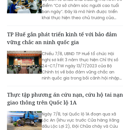
cuộc sống làm thước đo cho sự phát
điểm “Cơ sở chăm sóc người cao tuổi
triển.
ban ngày”. Đây là mô hình được triển
khai thực hiện theo chủ trương của
Thành phố Hà Nội về thí điểm mô hình
chăm sóc người cao tuổi ban ngày tại
TP Huế gắn phát triển kinh tế với bảo đảm
xã, phường.
vững chắc an ninh quốc gia
Chiều 7/8, UBND TP Huế tổ chức Hội
nghị sơ kết 3 năm thực hiện Chỉ thị số
24-CT/TW ngày 13/7/2023 của Bộ
Chính trị về bảo đảm vững chắc an
ninh quốc gia trong bối cảnh hội nhập
quốc tế toàn diện, sâu rộng.
Thực tập phương án cứu nạn, cứu hộ tai nạn
giao thông trên Quốc lộ 1A
Ngày 7/8, tại Quốc lộ 1A đoạn qua xã
Lộc An (khu vực trước Cửa hàng Xăng
dầu Lộc Lợi 2), Đội Chữa cháy và Cứu