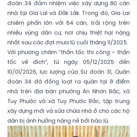
đoàn 34 đảm nhiệm việc xây dựng 80 căn
nhà tại Gia Lai và Đắk Lắk. Trong đó, Gia Lai
chiếm phần lớn với 64 căn, trải rộng trên
nhiều vùng dân cư, nơi chịu thiệt hại nặng
nhất sau các đợt mưa lũ cuối tháng 11/2025.
Với phương châm “thần tốc thi công – thần
tốc về đích”, từ ngày 05/12/2025 đến
10/01/2026, lực lượng của Sư đoàn 31, Quân
đoàn 34 đã đồng loạt ra quân tại 8 điểm
nhà trên địa bàn phường An Nhơn Bắc, xã
Tuy Phước và xã Tuy Phước Bắc, tập trung
xây dựng mới và sửa chữa nhà ở cho các hộ
dân bị ảnh hưởng nặng nề bởi bão lũ.