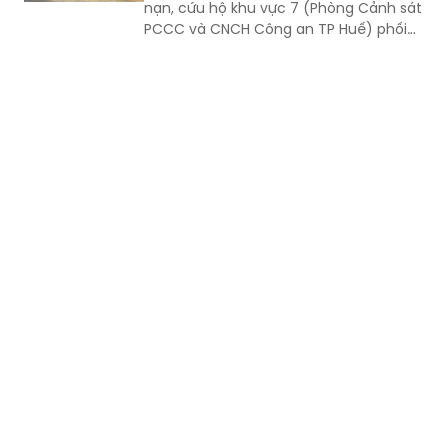
nạn, cứu hộ khu vực 7 (Phòng Cảnh sát
PCCC và CNCH Công an TP Huế) phối
hợp UBND xã Lộc An tổ chức thực tập
phương án cứu nạn, cứu hộ đối với tình
huống tai nạn giao thông đường bộ có
huy động nhiều lực lượng, phương tiện
tham gia.