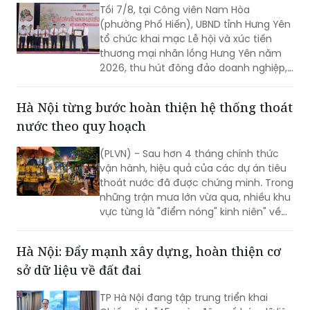
Tối 7/8, tại Công viên Nam Hòa
(phường Phố Hiến), UBND tỉnh Hưng Yên
tổ chức khai mạc Lễ hội và xúc tiến
thương mại nhãn lồng Hưng Yên năm
2026, thu hút đông đảo doanh nghiệp,
hợp tác xã, nhà vườn và du khách
tham dự.
Hà Nội từng bước hoàn thiện hệ thống thoát
nước theo quy hoạch
(PLVN) - Sau hơn 4 tháng chính thức
vận hành, hiệu quả của các dự án tiêu
thoát nước đã được chứng minh. Trong
những trận mưa lớn vừa qua, nhiều khu
vực từng là "điểm nóng" kinh niên" về
úng ngập đã ghi nhận sự cải thiện đáng
kể.
Hà Nội: Đẩy mạnh xây dựng, hoàn thiện cơ
sở dữ liệu về đất đai
TP Hà Nội đang tập trung triển khai