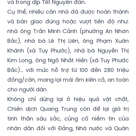
và trong dịp Tết Nguyên đán.
Cụ thể, nhiều căn nhà đã được hoàn thành
và bàn giao đúng hoặc vượt tiến độ như:
nhà ông Trần Minh Cảnh (phường An Nhơn
Bắc), nhà bà Lê Thị Liên, ông Phạm Xuân
Khánh (xã Tuy Phước), nhà bà Nguyễn Thị
Kim Long, ông Ngô Nhất Hiền (xã Tuy Phước
Bắc)… với mức hỗ trợ từ 100 đến 280 triệu
đồng/căn, mang lại mái ấm kiên cố, an toàn
cho người dân.
Không chỉ dừng lại ở hiệu quả vật chất,
Chiến dịch Quang Trung còn để lại giá trị
tinh thần sâu sắc, củng cố niềm tin của
nhân dân đối với Đảng, Nhà nước và Quân