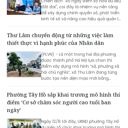
Chiến dịch "45 ngày đêm số hóa dữ liệu
đất đai", coi đây là nhiệm vụ nền tảng
để xây dựng chính quyền số, phát triển
kinh tế số và nâng cao hiệu quả quản lý
nhà nước về đất đai và đã đạt được
những kết quả rất đáng chú ý.
Thư Lâm chuyển động từ những việc làm
thiết thực vì hạnh phúc của Nhân dân
(PLVN) - Là một trong hai địa phương
được thành phố Hà Nội lựa chọn thí
điểm xây dựng mô hình “xã, phường xã
hội chủ nghĩa”, xã Thư Lâm đang từng
bước tạo nên diện mạo mới bằng
những việc làm cụ thể, thiết thực. Từ
những tuyến đường được chỉnh trang,
Phường Tây Hồ sắp khai trương mô hình thí
hàng cây, bồn hoa được chăm sóc đến
điểm ‘Cơ sở chăm sóc người cao tuổi ban
các ao hồ được cải tạo, làm sạch…, tất
cả đều thể hiện sự vào cuộc của cả hệ
ngày’
thống chính trị cùng sự đồng thuận
của Nhân dân với mục tiêu lấy người
Ngày 12/8 tới đây, UBND phường Tây Hồ
dân làm trung tâm, lấy chất lượng
dự kiến tổ chức khai trương mô hình thí