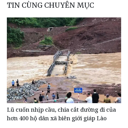
Lũ cuốn nhịp cầu, chia cắt đường đi của
hơn 400 hộ dân xã biên giới giáp Lào
Mỗi cơ sở giáo dục sẽ có bao nhiêu hiệu phó,