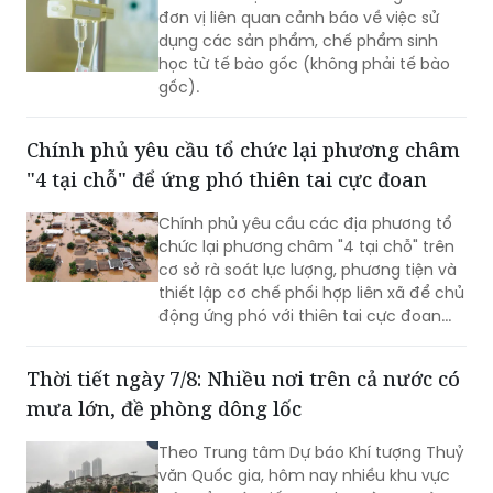
học từ tế bào gốc (không phải tế bào
gốc).
Chính phủ yêu cầu tổ chức lại phương châm
"4 tại chỗ" để ứng phó thiên tai cực đoan
Chính phủ yêu cầu các địa phương tổ
chức lại phương châm "4 tại chỗ" trên
cơ sở rà soát lực lượng, phương tiện và
thiết lập cơ chế phối hợp liên xã để chủ
động ứng phó với thiên tai cực đoan...
Thời tiết ngày 7/8: Nhiều nơi trên cả nước có
mưa lớn, đề phòng dông lốc
Theo Trung tâm Dự báo Khí tượng Thuỷ
văn Quốc gia, hôm nay nhiều khu vực
trên cả nước tiếp tục duy trì mưa rào
và dông, nguy cơ xảy ra các hiện tượng
thời tiết cực đoan như dông lốc, sét, gió