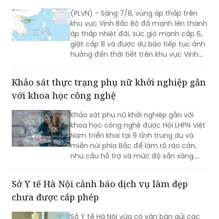
áp thấp nhiệt đới, sức gió mạnh cấp 6,
giật cấp 8 và được dự báo tiếp tục ảnh
hưởng đến thời tiết trên khu vực Vịnh
Bắc Bộ trong những giờ tới.
Khảo sát thực trạng phụ nữ khởi nghiệp gắn
với khoa học công nghệ
Khảo sát phụ nữ khởi nghiệp gắn với
khoa học công nghệ được Hội LHPN Việt
Nam triển khai tại 9 tỉnh trung du và
miền núi phía Bắc để làm rõ rào cản,
nhu cầu hỗ trợ và mức độ sẵn sàng.
Kết quả sẽ phục vụ Đề án 2415 giai
đoạn 2026-2035.
Sở Y tế Hà Nội cảnh báo dịch vụ làm đẹp
chưa được cấp phép
Sở Y tế Hà Nội vừa có văn bản gửi các
đơn vị liên quan cảnh báo về việc sử
dụng các sản phẩm, chế phẩm sinh