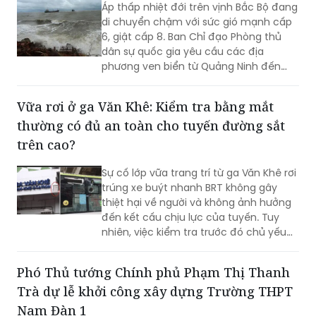
6, giật cấp 8. Ban Chỉ đạo Phòng thủ
dân sự quốc gia yêu cầu các địa
phương ven biển từ Quảng Ninh đến
Quảng Trị quản lý chặt tàu thuyền, chủ
động các phương án ứng phó và sẵn
Vữa rơi ở ga Văn Khê: Kiểm tra bằng mắt
sàng lực lượng, phương tiện cứu hộ, cứu
thường có đủ an toàn cho tuyến đường sắt
nạn...
trên cao?
Sự cố lớp vữa trang trí từ ga Văn Khê rơi
trúng xe buýt nhanh BRT không gây
thiệt hại về người và không ảnh hưởng
đến kết cấu chịu lực của tuyến. Tuy
nhiên, việc kiểm tra trước đó chủ yếu
được thực hiện trực quan, bằng mắt
thường theo chu kỳ, trong khi một số
Phó Thủ tướng Chính phủ Phạm Thị Thanh
hạng mục chưa được đánh giá chuyên
Trà dự lễ khởi công xây dựng Trường THPT
sâu bằng máy móc, thiết bị chuyên
dụng. Sau nhiều lần đôn đốc và kết quả
Nam Đàn 1
kiểm định chậm so với yêu cầu, Công
ty TNHH MTV Đường sắt Hà Nội đã lập
(PLVN) - Dự án xây dựng Trường THPT
phương án rà soát, sửa chữa tại 12 nhà