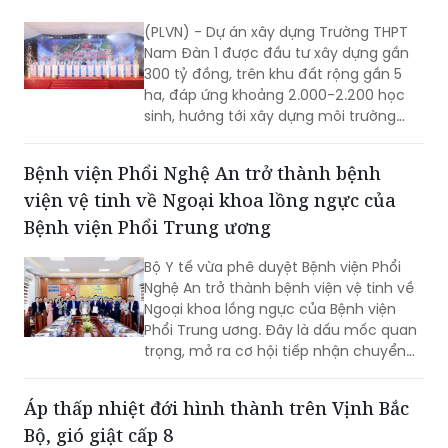
Nam Đàn 1 được đầu tư xây dựng gần
ga với kinh phí dự toán hơn 1,1 tỷ đồng.
300 tỷ đồng, trên khu đất rộng gần 5
ha, đáp ứng khoảng 2.000-2.200 học
sinh, hướng tới xây dựng môi trường
học tập, rèn luyện toàn diện, nuôi
dưỡng tri thức, sáng tạo và những giá
Bệnh viện Phổi Nghệ An trở thành bệnh
trị nhân văn.
viện vệ tinh về Ngoại khoa lồng ngực của
Bệnh viện Phổi Trung ương
Bộ Y tế vừa phê duyệt Bệnh viện Phổi
Nghệ An trở thành bệnh viện vệ tinh về
Ngoại khoa lồng ngực của Bệnh viện
Phổi Trung ương. Đây là dấu mốc quan
trọng, mở ra cơ hội tiếp nhận chuyển
giao kỹ thuật chuyên sâu, nâng cao
năng lực điều trị các bệnh lý lồng ngực
Áp thấp nhiệt đới hình thành trên Vịnh Bắc
ngay tại Nghệ An.
Bộ, gió giật cấp 8
(PLVN) - Sáng 7/8, vùng áp thấp trên
khu vực Vịnh Bắc Bộ đã mạnh lên thành